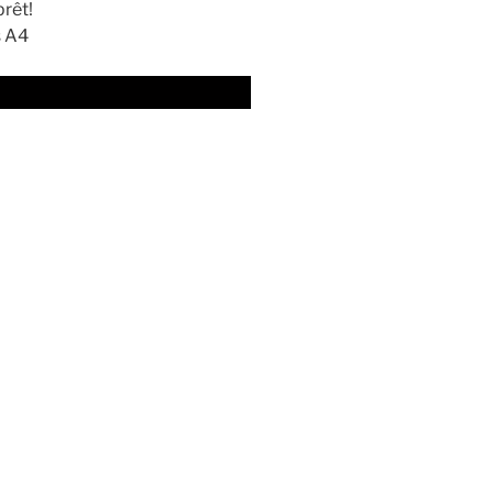
prêt!
s A4