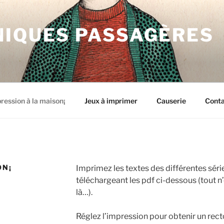
NIQUES PASSAGÈRES
ression à la maison¡
Jeux à imprimer
Causerie
Cont
ON¡
Imprimez les textes des différentes série
téléchargeant les pdf ci-dessous (tout n’
là…).
Réglez l’impression pour obtenir un rect