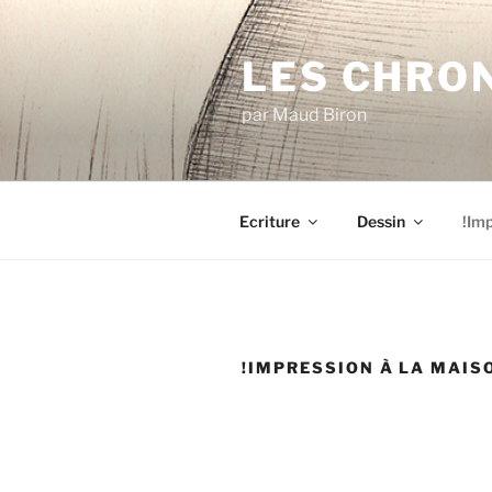
Aller
au
LES CHRO
contenu
principal
par Maud Biron
Ecriture
Dessin
!Imp
!IMPRESSION À LA MAIS