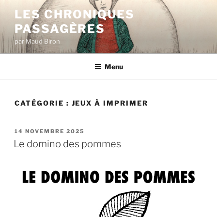
Aller
LES CHRONIQUES
au
PASSAGÈRES
contenu
principal
par Maud Biron
Menu
CATÉGORIE :
JEUX À IMPRIMER
PUBLIÉ
14 NOVEMBRE 2025
LE
Le domino des pommes