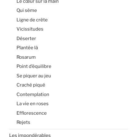
Le cœur sur la main
Qui sème
Ligne de crête
Vicissitudes
Déserter
Plantée là
Rosarum
Point d’équilibre
Se piquer au jeu
Craché piqué
Contemplation
La vie en roses
Efflorescence
Rejets
Les impondérables