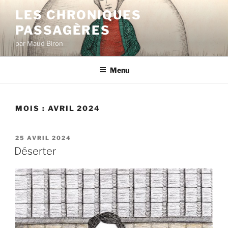
Aller
LES CHRONIQUES
au
PASSAGÈRES
contenu
principal
par Maud Biron
Menu
MOIS :
AVRIL 2024
PUBLIÉ
25 AVRIL 2024
LE
Déserter