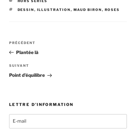
CATÉGORIES
HORS SÉRIES
ÉTIQUETTES
DESSIN
,
ILLUSTRATION
,
MAUD BIRON
,
ROSES
Navigation
Article
PRÉCÉDENT
de
précédent
Plantée là
l’article
Article
SUIVANT
suivant
Point d’équilibre
LETTRE D’INFORMATION