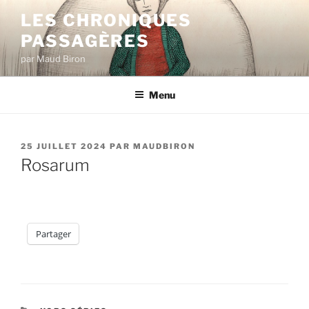
Aller
LES CHRONIQUES
au
PASSAGÈRES
contenu
principal
par Maud Biron
Menu
PUBLIÉ
25 JUILLET 2024
PAR
MAUDBIRON
LE
Rosarum
Partager