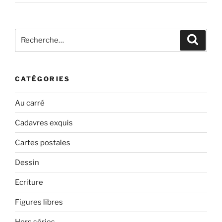
Recherche
Recher
pour
:
CATÉGORIES
Au carré
Cadavres exquis
Cartes postales
Dessin
Ecriture
Figures libres
Hors séries