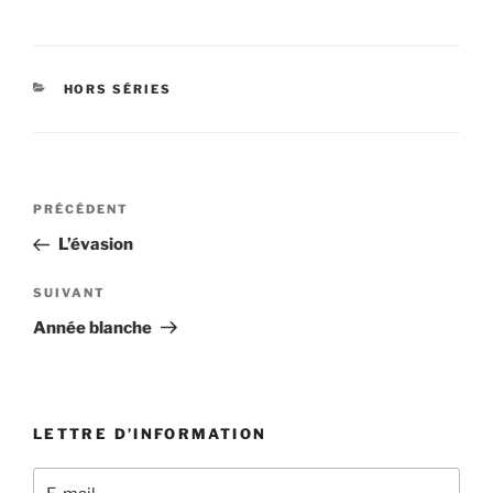
CATÉGORIES
HORS SÉRIES
Navigation
Article
PRÉCÉDENT
de
précédent
L’évasion
l’article
Article
SUIVANT
suivant
Année blanche
LETTRE D’INFORMATION