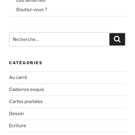
Les lanternes
Doutez-vous ?
Recherche
Recher
pour
:
CATÉGORIES
Au carré
Cadavres exquis
Cartes postales
Dessin
Ecriture