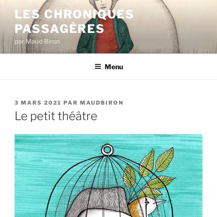
Aller
LES CHRONIQUES
au
PASSAGÈRES
contenu
principal
par Maud Biron
Menu
PUBLIÉ
3 MARS 2021
PAR
MAUDBIRON
LE
Le petit théâtre