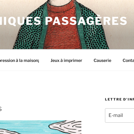
NIQUES PASSAGÈRES
ression à la maison¡
Jeux à imprimer
Causerie
Cont
LETTRE D’I
s