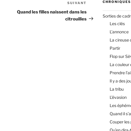
CHRONIQUES
SUIVANT
Article
suivant
Quand les filles naissent dans les
Sorties de cad
citrouilles
Les clés
L’annonce
La cireuse
Partir
Flop sur Sè
La couleur 
Prendre l’ai
Il y a des jo
La tribu
L’évasion
Les éphém
Quand il s’a
Couper les
Qu’en dira-