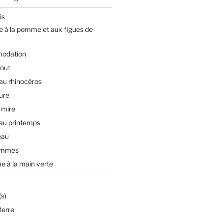
is
e à la pomme et aux figues de
odation
tout
 au rhinocéros
ture
 mire
 au printemps
eau
ommes
e à la main verte
s)
terre