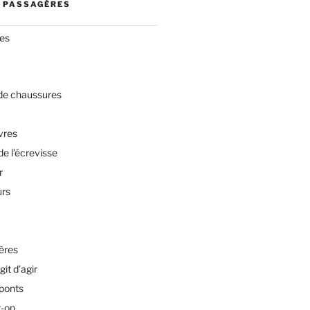
 PASSAGÈRES
res
 de chaussures
vres
de l’écrevisse
r
urs
ères
git d’agir
 ponts
t-on