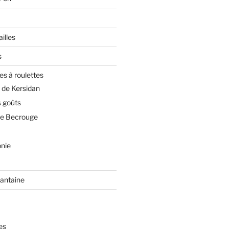
illes
s
es à roulettes
 de Kersidan
 goûts
de Becrouge
nie
rantaine
es