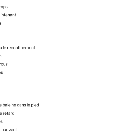
emps
intenant
s
u le reconfinement
n
vous
es
baleine dans le pied
e retard
es
changent