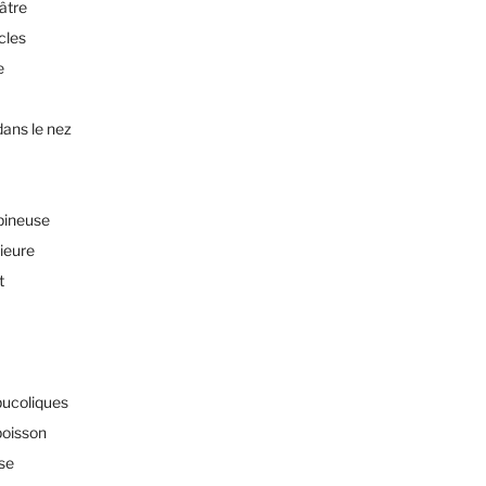
éâtre
cles
e
dans le nez
pineuse
rieure
t
bucoliques
poisson
sse