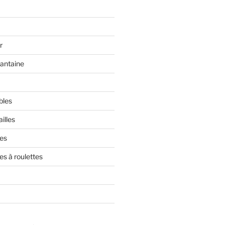
r
rantaine
bles
illes
res
es à roulettes