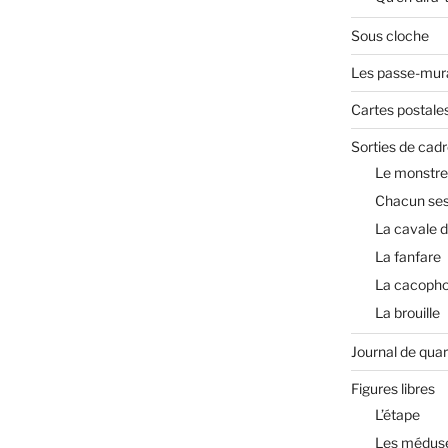
Sous cloche
Les passe-mura
Cartes postale
Sorties de cadr
Le monstre
Chacun ses
La cavale 
La fanfare
La cacopho
La brouille
Journal de qua
Figures libres
L’étape
Les médus