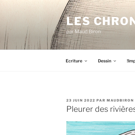
Aller
au
LES CHRO
contenu
principal
par Maud Biron
Ecriture
Dessin
!Imp
PUBLIÉ
23 JUIN 2022
PAR
MAUDBIRON
LE
Pleurer des rivière