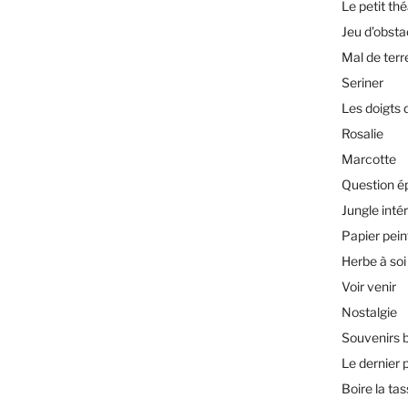
Le petit th
Jeu d’obsta
Mal de terr
Seriner
Les doigts 
Rosalie
Marcotte
Question é
Jungle inté
Papier pein
Herbe à soi
Voir venir
Nostalgie
Souvenirs 
Le dernier 
Boire la ta