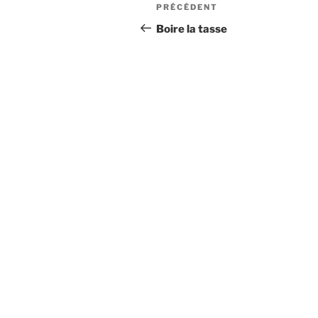
Navigation
Article
PRÉCÉDENT
de
précédent
Boire la tasse
l’article