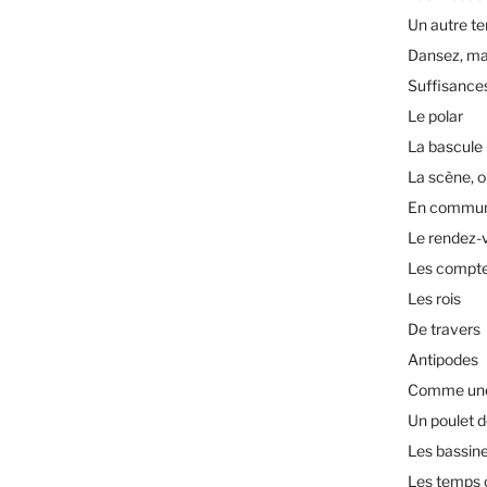
Un autre t
Dansez, ma
Suffisance
Le polar
La bascule
La scène, o
En commu
Le rendez-
Les compt
Les rois
De travers
Antipodes
Comme une 
Un poulet d
Les bassin
Les temps 