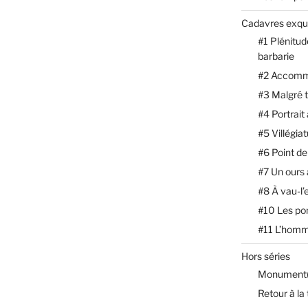
Cadavres exqu
#1 Plénitud
barbarie
#2 Accomm
#3 Malgré 
#4 Portrait
#5 Villégia
#6 Point de
#7 Un ours
#8 À vau-l’
#10 Les p
#11 L’homm
Hors séries
Monument(
Retour à la 