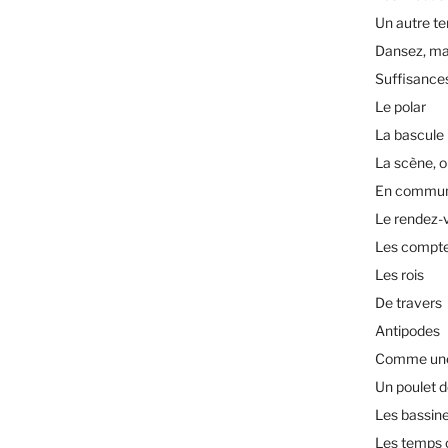
Un autre t
Dansez, ma
Suffisance
Le polar
La bascule
La scène, o
En commu
Le rendez-
Les compt
Les rois
De travers
Antipodes
Comme une 
Un poulet d
Les bassin
Les temps 