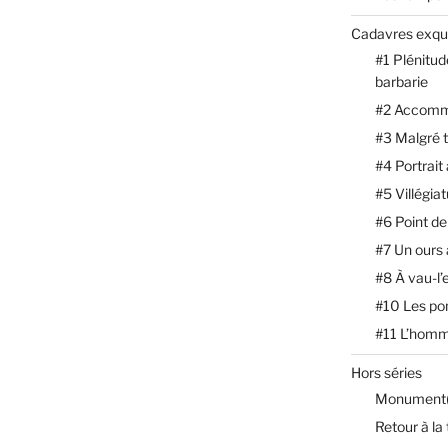
Cadavres exqu
#1 Plénitud
barbarie
#2 Accomm
#3 Malgré 
#4 Portrait
#5 Villégia
#6 Point de
#7 Un ours
#8 À vau-l’
#10 Les p
#11 L’homm
Hors séries
Monument(
Retour à la 