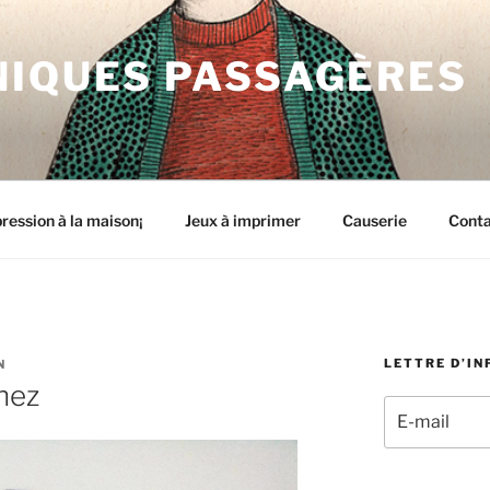
NIQUES PASSAGÈRES
ression à la maison¡
Jeux à imprimer
Causerie
Cont
LETTRE D’I
N
nez