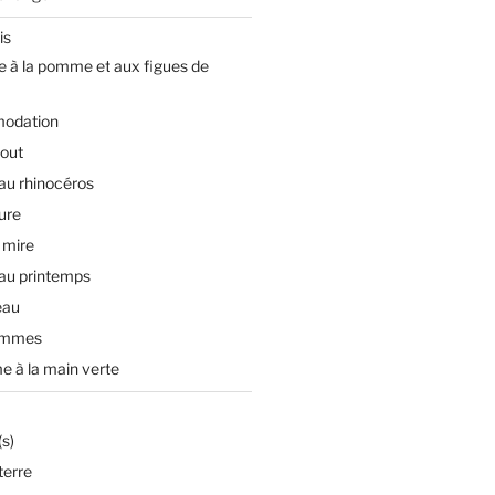
is
e à la pomme et aux figues de
odation
tout
 au rhinocéros
ture
 mire
 au printemps
eau
ommes
e à la main verte
s)
terre