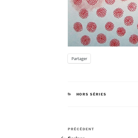
Partager
CATÉGORIES
HORS SÉRIES
Navigation
Article
PRÉCÉDENT
de
précédent