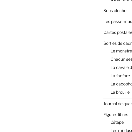
Sous cloche
Les passe-mura
Cartes postale
Sorties de cadr
Le monstre
Chacun ses
La cavale 
La fanfare
La cacopho
La brouille
Journal de qua
Figures libres
L’étape
Les médus