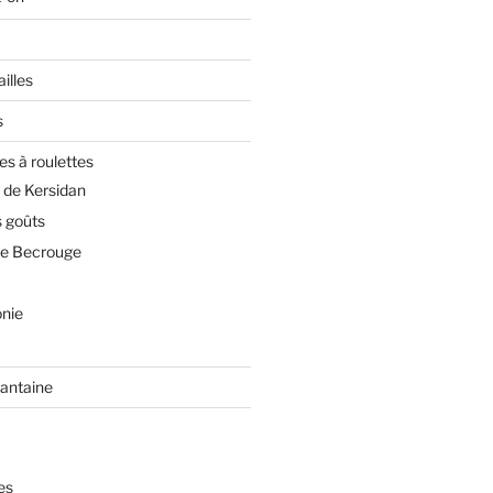
illes
s
es à roulettes
 de Kersidan
 goûts
de Becrouge
nie
rantaine
es