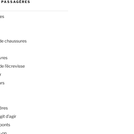
 PASSAGÈRES
res
 de chaussures
vres
de l’écrevisse
r
urs
ères
git d’agir
 ponts
t-on