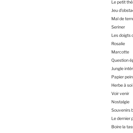
Le petit th
Jeu d’obsta
Mal de terr
Seriner
Les doigts 
Rosalie
Marcotte
Question é
Jungle inté
Papier pein
Herbe à soi
Voir venir
Nostalgie
Souvenirs 
Le dernier 
Boire la ta