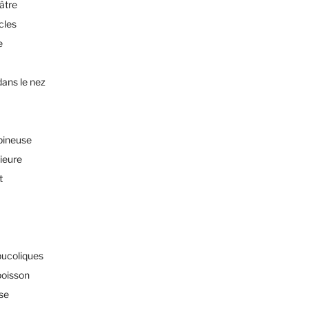
éâtre
cles
e
dans le nez
pineuse
rieure
t
bucoliques
poisson
sse