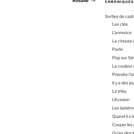
Rosalie
CHRONIQUES
Sorties de cad
Les clés
L’annonce
La cireuse
Partir
Flop sur Sè
La couleur 
Prendre l’ai
Il y a des jo
La tribu
L’évasion
Les éphém
Quand il s’a
Couper les
Qu’en dira-