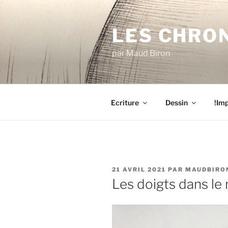
Aller
au
LES CHRO
contenu
principal
par Maud Biron
Ecriture
Dessin
!Imp
PUBLIÉ
21 AVRIL 2021
PAR
MAUDBIRO
LE
Les doigts dans le 