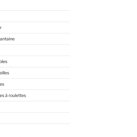
r
rantaine
bles
illes
res
es à roulettes