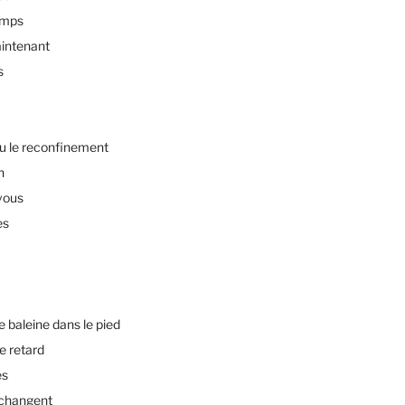
emps
intenant
s
u le reconfinement
n
vous
es
baleine dans le pied
e retard
es
changent