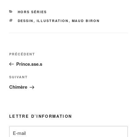
CATÉGORIES
HORS SÉRIES
ÉTIQUETTES
DESSIN
,
ILLUSTRATION
,
MAUD BIRON
Navigation
Article
PRÉCÉDENT
de
précédent
Prince.sse.s
l’article
Article
SUIVANT
suivant
Chimère
LETTRE D’INFORMATION