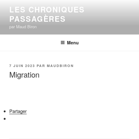
Aller
LES CHRONIQUES
au
PASSAGÈRES
contenu
principal
par Maud Biron
Menu
PUBLIÉ
7 JUIN 2023
PAR
MAUDBIRON
LE
Migration
Partager