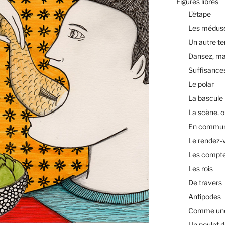
Figures libres
L’étape
Les médus
Un autre t
Dansez, ma
Suffisance
Le polar
La bascule
La scène, o
En commu
Le rendez-
Les compt
Les rois
De travers
Antipodes
Comme une 
Un poulet d