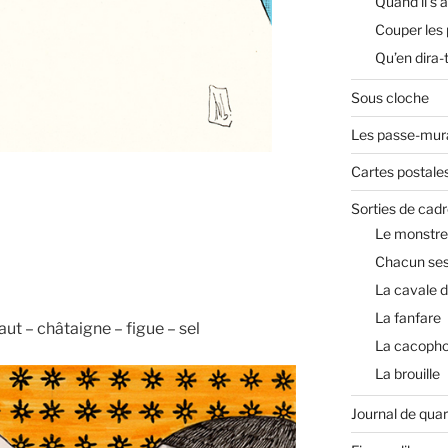
Quand il s’a
Couper les
Qu’en dira-
Sous cloche
Les passe-mura
Cartes postale
Sorties de cadr
Le monstre
Chacun ses
La cavale 
La fanfare
aut – châtaigne – figue – sel
La cacopho
La brouille
Journal de qua