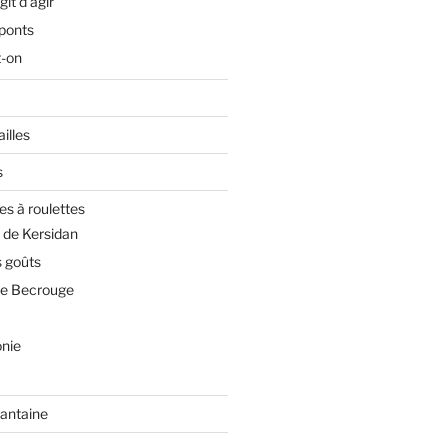
git d’agir
 ponts
t-on
illes
s
es à roulettes
 de Kersidan
 goûts
de Becrouge
nie
rantaine