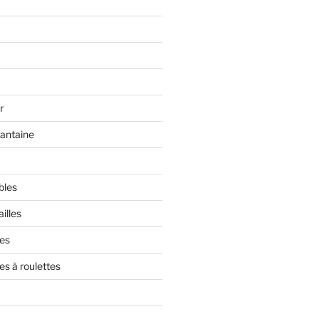
r
rantaine
bles
illes
res
es à roulettes