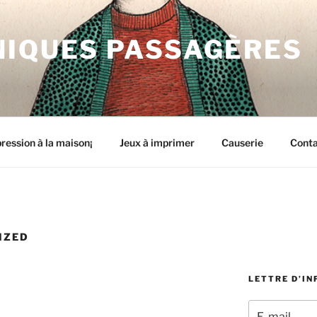
NIQUES PASSAGÈRES
ression à la maison¡
Jeux à imprimer
Causerie
Cont
IZED
LETTRE D’I