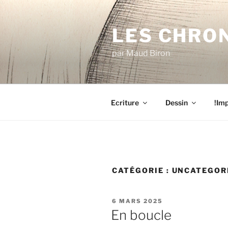
Aller
au
LES CHRO
contenu
principal
par Maud Biron
Ecriture
Dessin
!Imp
CATÉGORIE :
UNCATEGOR
PUBLIÉ
6 MARS 2025
LE
En boucle