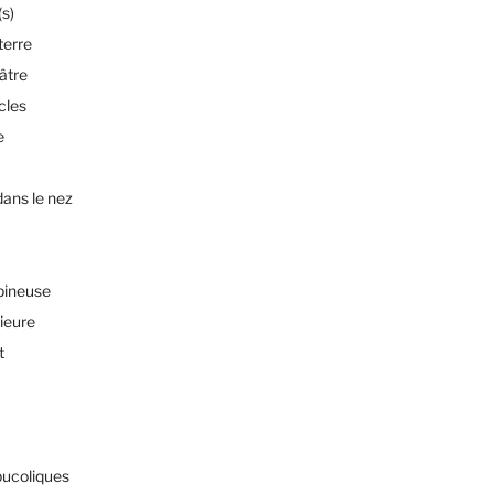
s)
terre
éâtre
cles
e
dans le nez
pineuse
rieure
t
bucoliques