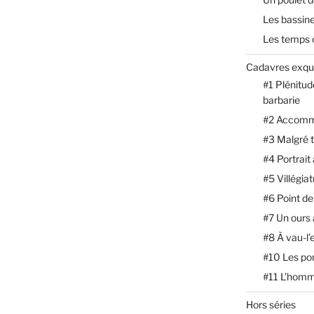
Les bassin
Les temps 
Cadavres exqu
#1 Plénitud
barbarie
#2 Accomm
#3 Malgré 
#4 Portrait
#5 Villégia
#6 Point de
#7 Un ours
#8 À vau-l’
#10 Les p
#11 L’homm
Hors séries