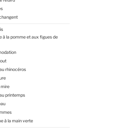
es
changent
is
e à la pomme et aux figues de
odation
tout
 au rhinocéros
ture
 mire
 au printemps
eau
ommes
e à la main verte