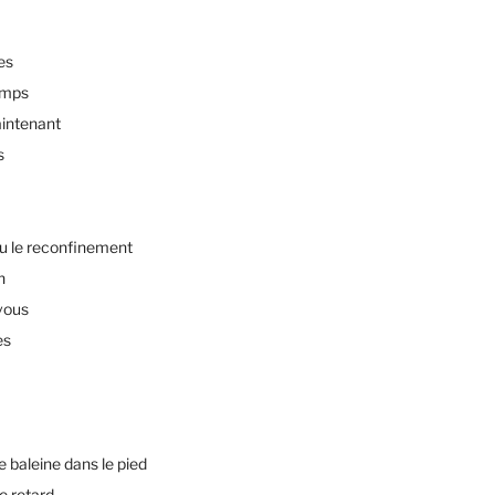
es
emps
intenant
s
u le reconfinement
n
vous
es
baleine dans le pied
e retard