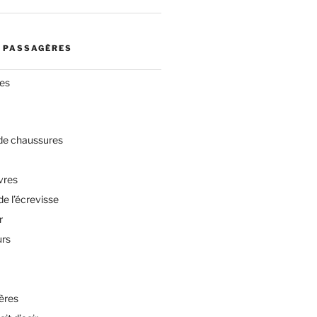
 PASSAGÈRES
res
 de chaussures
vres
de l’écrevisse
r
urs
ères