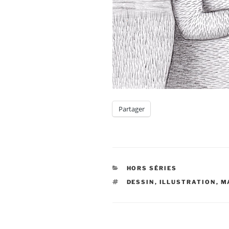
Partager
CATÉGORIES
HORS SÉRIES
ÉTIQUETTES
DESSIN
,
ILLUSTRATION
,
M