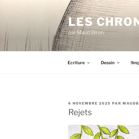
Aller
au
LES CHRO
contenu
principal
par Maud Biron
Ecriture
Dessin
!Imp
PUBLIÉ
6 NOVEMBRE 2025
PAR
MAUDB
LE
Rejets