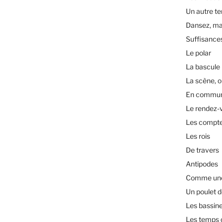
Un autre t
Dansez, ma
Suffisance
Le polar
La bascule
La scène, o
En commu
Le rendez-
Les compt
Les rois
De travers
Antipodes
Comme une 
Un poulet d
Les bassin
Les temps 