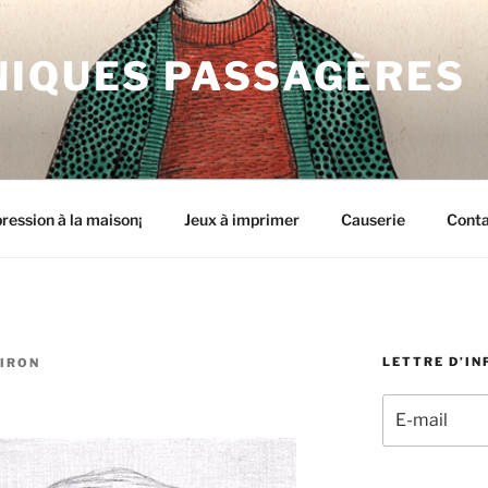
NIQUES PASSAGÈRES
ression à la maison¡
Jeux à imprimer
Causerie
Cont
LETTRE D’I
IRON