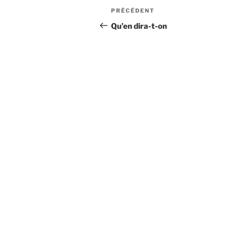
Navigation
Article
PRÉCÉDENT
de
précédent
Qu’en dira-t-on
l’article