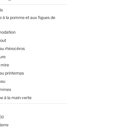
is
e à la pomme et aux figues de
odation
tout
 au rhinocéros
ture
 mire
 au printemps
eau
ommes
e à la main verte
s)
terre