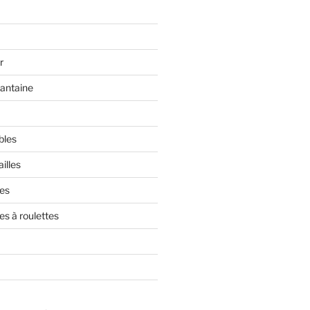
r
rantaine
bles
illes
res
es à roulettes