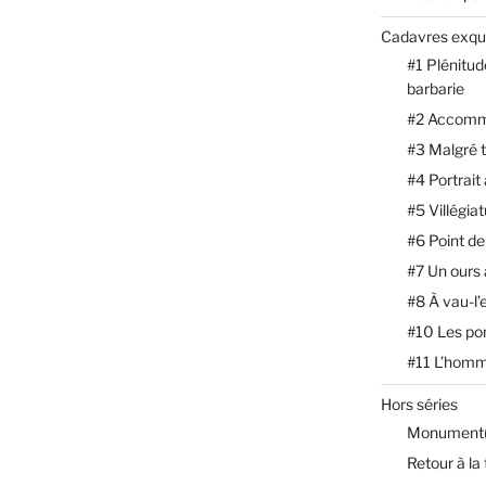
Cadavres exqu
#1 Plénitud
barbarie
#2 Accomm
#3 Malgré 
#4 Portrait
#5 Villégia
#6 Point de
#7 Un ours
#8 À vau-l’
#10 Les p
#11 L’homm
Hors séries
Monument(
Retour à la 