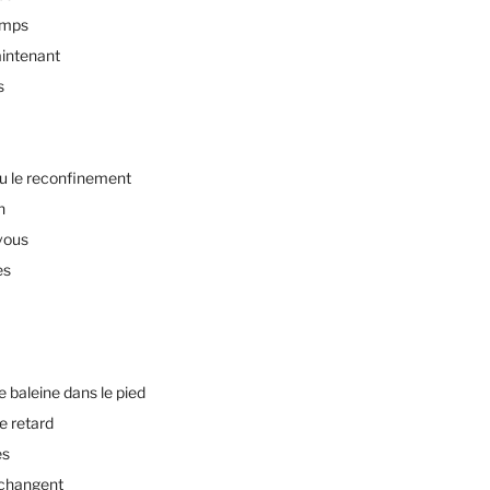
emps
intenant
s
u le reconfinement
n
vous
es
baleine dans le pied
e retard
es
changent