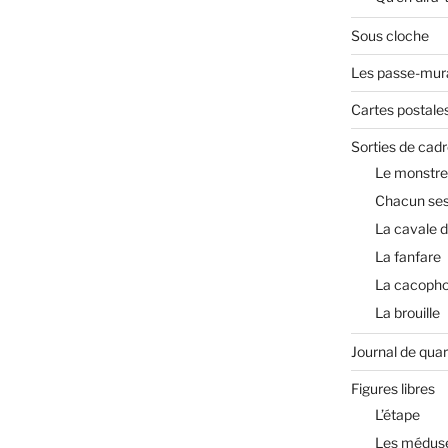
Sous cloche
Les passe-mura
Cartes postale
Sorties de cadr
Le monstre
Chacun ses
La cavale 
La fanfare
La cacopho
La brouille
Journal de qua
Figures libres
L’étape
Les médus