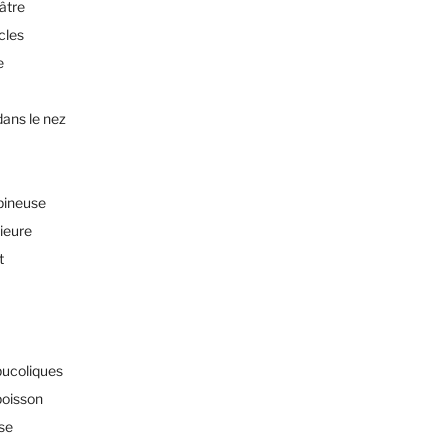
éâtre
cles
e
dans le nez
pineuse
rieure
t
bucoliques
poisson
sse