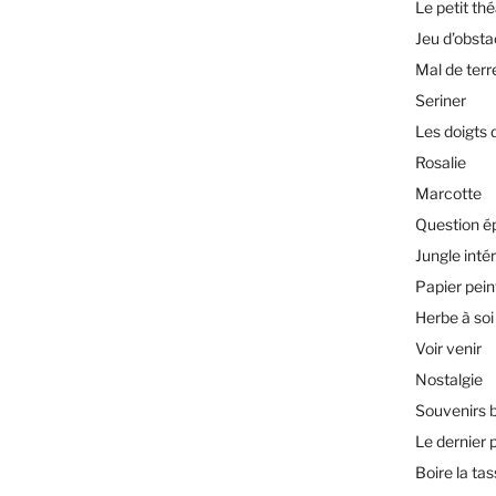
Le petit th
Jeu d’obsta
Mal de terr
Seriner
Les doigts 
Rosalie
Marcotte
Question é
Jungle inté
Papier pein
Herbe à soi
Voir venir
Nostalgie
Souvenirs 
Le dernier 
Boire la ta