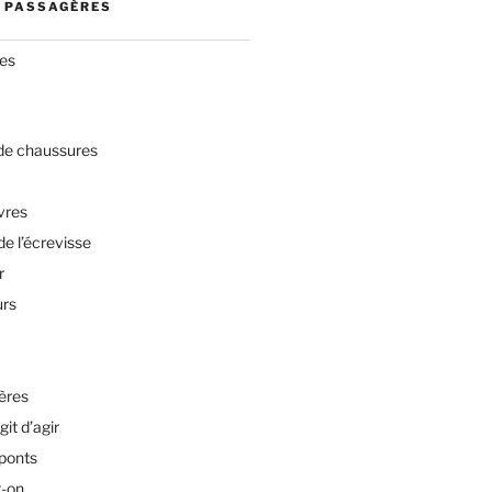
 PASSAGÈRES
res
 de chaussures
vres
de l’écrevisse
r
urs
ères
git d’agir
 ponts
t-on