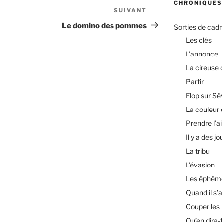
CHRONIQUES
SUIVANT
Article
suivant
Le domino des pommes
Sorties de cad
Les clés
L’annonce
La cireuse
Partir
Flop sur Sè
La couleur 
Prendre l’ai
Il y a des jo
La tribu
L’évasion
Les éphém
Quand il s’a
Couper les
Qu’en dira-