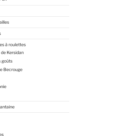
illes
s
es à roulettes
 de Kersidan
 goûts
de Becrouge
nie
rantaine
es