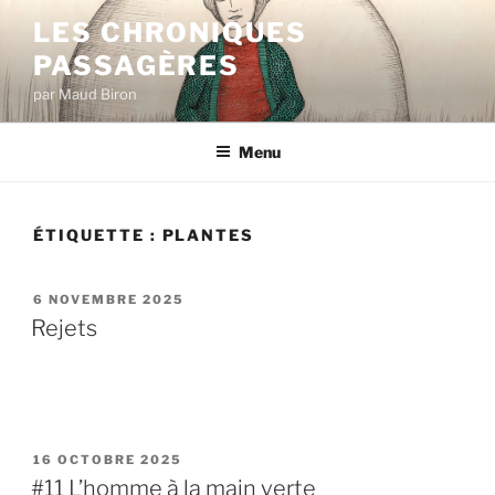
Aller
LES CHRONIQUES
au
PASSAGÈRES
contenu
principal
par Maud Biron
Menu
ÉTIQUETTE :
PLANTES
PUBLIÉ
6 NOVEMBRE 2025
LE
Rejets
PUBLIÉ
16 OCTOBRE 2025
LE
#11 L’homme à la main verte