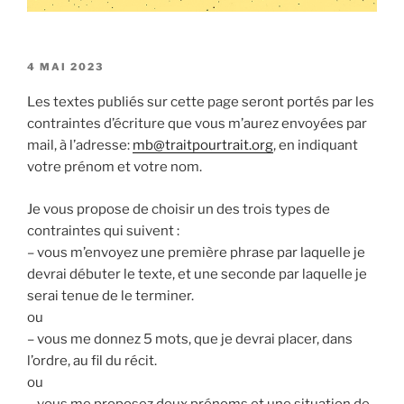
PUBLIÉ
4 MAI 2023
LE
Les textes publiés sur cette page seront portés par les
contraintes d’écriture que vous m’aurez envoyées par
mail, à l’adresse:
mb@traitpourtrait.org
, en indiquant
votre prénom et votre nom.
Je vous propose de choisir un des trois types de
contraintes qui suivent :
– vous m’envoyez une première phrase par laquelle je
devrai débuter le texte, et une seconde par laquelle je
serai tenue de le terminer.
ou
– vous me donnez 5 mots, que je devrai placer, dans
l’ordre, au fil du récit.
ou
– vous me proposez deux prénoms et une situation de