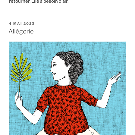
retourner. Elle a besoin d’air.
PUBLIÉ
4 MAI 2023
LE
Allégorie