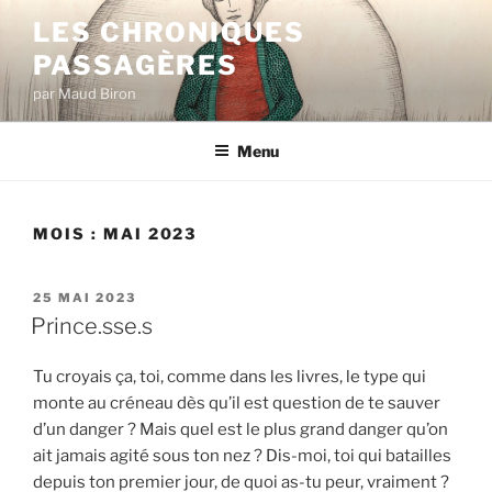
Aller
LES CHRONIQUES
au
PASSAGÈRES
contenu
principal
par Maud Biron
Menu
MOIS :
MAI 2023
PUBLIÉ
25 MAI 2023
LE
Prince.sse.s
Tu croyais ça, toi, comme dans les livres, le type qui
monte au créneau dès qu’il est question de te sauver
d’un danger ? Mais quel est le plus grand danger qu’on
ait jamais agité sous ton nez ? Dis-moi, toi qui batailles
depuis ton premier jour, de quoi as-tu peur, vraiment ?