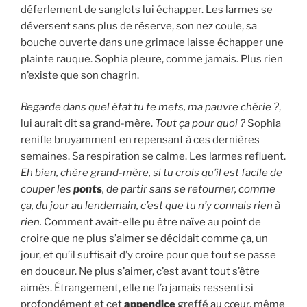
déferlement de sanglots lui échapper. Les larmes se
déversent sans plus de réserve, son nez coule, sa
bouche ouverte dans une grimace laisse échapper une
plainte rauque. Sophia pleure, comme jamais. Plus rien
n’existe que son chagrin.
Regarde dans quel état tu te mets, ma pauvre chérie ?
,
lui aurait dit sa grand-mère.
Tout ça pour quoi ?
Sophia
renifle bruyamment en repensant à ces dernières
semaines. Sa respiration se calme. Les larmes refluent.
Eh bien, chère grand-mère, si tu crois qu’il est facile de
couper les
ponts
, de partir sans se retourner, comme
ça, du jour au lendemain, c’est que tu n’y connais rien à
rien.
Comment avait-elle pu être naïve au point de
croire que ne plus s’aimer se décidait comme ça, un
jour, et qu’il suffisait d’y croire pour que tout se passe
en douceur. Ne plus s’aimer, c’est avant tout s’être
aimés. Étrangement, elle ne l’a jamais ressenti si
profondément et cet
appendice
greffé au cœur, même