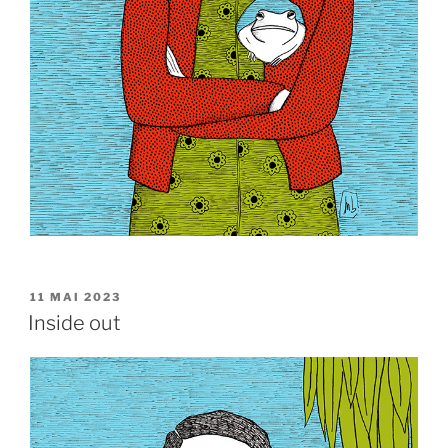
PUBLIÉ
11 MAI 2023
LE
Inside out