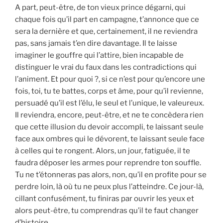
A part, peut-être, de ton vieux prince dégarni, qui
chaque fois qu’il part en campagne, t’annonce que ce
sera la dernière et que, certainement, il ne reviendra
pas, sans jamais t’en dire davantage. Il te laisse
imaginer le gouffre qui l’attire, bien incapable de
distinguer le vrai du faux dans les contradictions qui
l’animent. Et pour quoi ?, si ce n’est pour qu’encore une
fois, toi, tu te battes, corps et âme, pour qu’il revienne,
persuadé qu’il est l’élu, le seul et l’unique, le valeureux.
Il reviendra, encore, peut-être, et ne te concèdera rien
que cette illusion du devoir accompli, te laissant seule
face aux ombres qui le dévorent, te laissant seule face
à celles qui te rongent. Alors, un jour, fatiguée, il te
faudra déposer les armes pour reprendre ton souffle.
Tu ne t’étonneras pas alors, non, qu’il en profite pour se
perdre loin, là où tu ne peux plus l’atteindre. Ce jour-là,
cillant confusément, tu finiras par ouvrir les yeux et
alors peut-être, tu comprendras qu’il te faut changer
d’histoire.