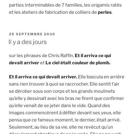
parties interminables de 7 familles, les origamis ratés
et les ateliers de fabrication de colliers de
perles
.
PUBLIÉ
25 SEPTEMBRE 2020
LE
Il y a des jours
sur les phrases de Chris Raffin,
Et il arriva ce qui
devait arriver
et
Le ciel était couleur de plomb.
Et il arriva ce qui devait arriver.
Elle bascula en arrière
sans rien trouver à quoi se raccrocher. Elle sentit l’air
se dérober sous son corps et les grands moulinets
qu’elle y dessinait avec les bras ne firent que confirmer
qu’elle venait de se jeter dans le vide. Quand des
images commencèrent à défiler devant ses yeux, elle
pensa que ce fameux moment, le dernier, était arrivé.
Seulement, au lieu de sa vie, elle ne revécut qu’un