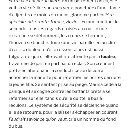
cette fille est particulière
. En un battement de cil, elle
voit sa vie défiler sous ses yeux, ponctuée d’une litanie
d’adjectifs de moins en moins glorieux :
particulière,
spéciale, différente, fofolle, zinzin…
En une fraction de
seconde, tous les regards croisés au court d’une
existence se détournent, les cœurs se ferment,
l’horizon se bouche. Toute une vie pareille, en un clin
d’œil. La douleur qu’elle ressent alors est aussi
fulgurante que si elle avait été atteinte par la
foudre
,
traversée de part en part par un éclair. Son cœur est
prêt à éclater quand la conductrice se décide à
actionner la manette pour refermer les portes derrière
la jeune fille. Se sentant prise au piège, Marina cède à la
panique et se cogne contre les battants prêts à se
refermer sur elle, tandis qu’elle quitte le bus à
reculons. Le système de sécurité se déclenche quand
elle se retourne, pour la laisser s’échapper en courant.
Faudrait savoir ce qu’on veut
, crie un homme du fond
du bus.