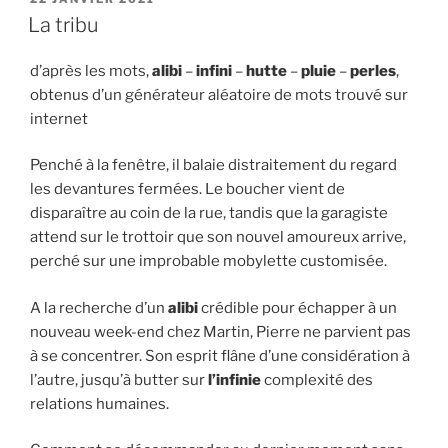
LE
La tribu
d’après les mots,
alibi
–
infini
–
hutte
–
pluie
–
perles
,
obtenus d’un générateur aléatoire de mots trouvé sur
internet
Penché à la fenêtre, il balaie distraitement du regard
les devantures fermées. Le boucher vient de
disparaître au coin de la rue, tandis que la garagiste
attend sur le trottoir que son nouvel amoureux arrive,
perché sur une improbable mobylette customisée.
A la recherche d’un
alibi
crédible pour échapper à un
nouveau week-end chez Martin, Pierre ne parvient pas
à se concentrer. Son esprit flâne d’une considération à
l’autre, jusqu’à butter sur
l’infinie
complexité des
relations humaines.