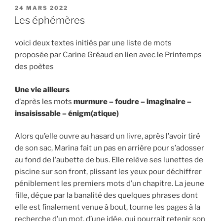
PUBLIÉ
24 MARS 2022
LE
Les éphémères
voici deux textes initiés par une liste de mots
proposée par Carine Gréaud en lien avec le Printemps
des poètes
Une vie ailleurs
d’après les mots
murmure – foudre – imaginaire –
insaisissable – énigm(atique)
Alors qu’elle ouvre au hasard un livre, après l’avoir tiré
de son sac, Marina fait un pas en arrière pour s’adosser
au fond de l’aubette de bus. Elle relève ses lunettes de
piscine sur son front, plissant les yeux pour déchiffrer
péniblement les premiers mots d’un chapitre. La jeune
fille, déçue par la banalité des quelques phrases dont
elle est finalement venue à bout, tourne les pages à la
recherche d’un mot, d’une idée, qui pourrait retenir son