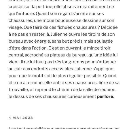
croisés sur la poitrine, elle observe distraitement ce
qui l’entoure. Quand son regard s’arrête sur ses
chaussures, une moue boudeuse se dessine sur son
visage. Que faire de ces fichues chaussures ? Décidée
à ne pas en rester là, Julienne ouvre les tiroirs de son
bureau avec énergie, sans but précis mais soulagée
d’être dans l’action. C’est en ouvrant le mince tiroir
central, accroché au plateau du bureau, qu’une idée lui
vient. Il ne lui faut pas très longtemps pour s’attaquer
au cuir aux endroits accessibles. Julienne s’applique,
pour que le motif soit le plus régulier possible. Quand
elle en a terminé, elle enfile ses chaussures, fière de sa
trouvaille, et reprend le chemin de la salle de réunion,
le dessus de ses chaussures curieusement
perforé
.
PUBLIÉ
4 MAI 2023
LE
Les textes publiés sur cette page seront portés par les