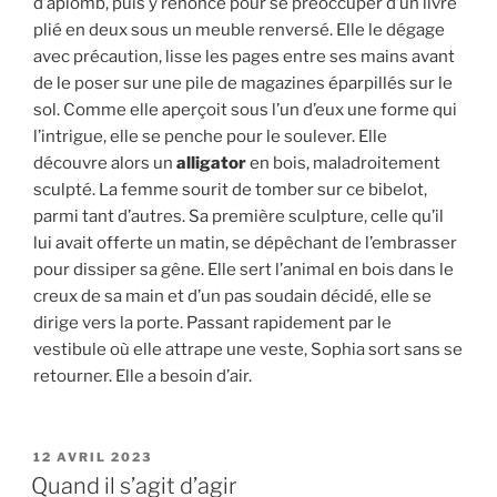
d’aplomb, puis y renonce pour se préoccuper d’un livre
plié en deux sous un meuble renversé. Elle le dégage
avec précaution, lisse les pages entre ses mains avant
de le poser sur une pile de magazines éparpillés sur le
sol. Comme elle aperçoit sous l’un d’eux une forme qui
l’intrigue, elle se penche pour le soulever. Elle
découvre alors un
alligator
en bois, maladroitement
sculpté. La femme sourit de tomber sur ce bibelot,
parmi tant d’autres. Sa première sculpture, celle qu’il
lui avait offerte un matin, se dépêchant de l’embrasser
pour dissiper sa gêne. Elle sert l’animal en bois dans le
creux de sa main et d’un pas soudain décidé, elle se
dirige vers la porte. Passant rapidement par le
vestibule où elle attrape une veste, Sophia sort sans se
retourner. Elle a besoin d’air.
PUBLIÉ
12 AVRIL 2023
LE
Quand il s’agit d’agir