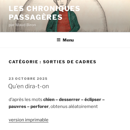
Aller
LES CHRONIQUES
au
PASSAGÈRES
contenu
principal
par Maud Biron
Menu
CATÉGORIE :
SORTIES DE CADRES
PUBLIÉ
23 OCTOBRE 2025
LE
Qu’en dira-t-on
d’après les mots
chien – desserrer – éclipser –
pauvres – perforer
, obtenus aléatoirement
version imprimable