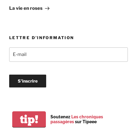
suivant
La vie en roses
LETTRE D’INFORMATION
tip!
Soutenez
Les chroniques
passagères
sur Tipeee