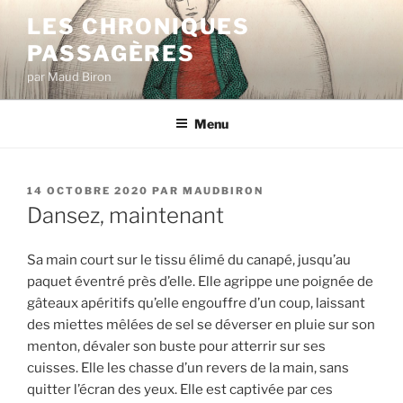
Aller
LES CHRONIQUES
au
PASSAGÈRES
contenu
principal
par Maud Biron
Menu
PUBLIÉ
14 OCTOBRE 2020
PAR
MAUDBIRON
LE
Dansez, maintenant
Sa main court sur le tissu élimé du canapé, jusqu’au
paquet éventré près d’elle. Elle agrippe une poignée de
gâteaux apéritifs qu’elle engouffre d’un coup, laissant
des miettes mêlées de sel se déverser en pluie sur son
menton, dévaler son buste pour atterrir sur ses
cuisses. Elle les chasse d’un revers de la main, sans
quitter l’écran des yeux. Elle est captivée par ces