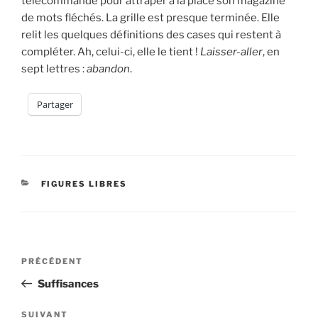
télécommande pour attraper à la place son magazine
de mots fléchés. La grille est presque terminée. Elle
relit les quelques définitions des cases qui restent à
compléter. Ah, celui-ci, elle le tient !
Laisser-aller
, en
sept lettres :
abandon
.
Partager
CATÉGORIES
FIGURES LIBRES
Navigation
Article
PRÉCÉDENT
de
précédent
Suffisances
l’article
Article
SUIVANT