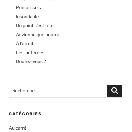
Prince.sse.s
Insondable
Un point c’est tout
Advienne que pourra
À l’étroit
Les lanternes
Doutez-vous ?
Recherche
Recher
pour
:
CATÉGORIES
Au carré