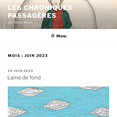
Aller
LES CHRONIQUES
au
PASSAGÈRES
contenu
principal
par Maud Biron
Menu
MOIS :
JUIN 2023
PUBLIÉ
29 JUIN 2023
LE
Lame de fond