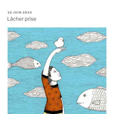
PUBLIÉ
22 JUIN 2023
LE
Lâcher prise