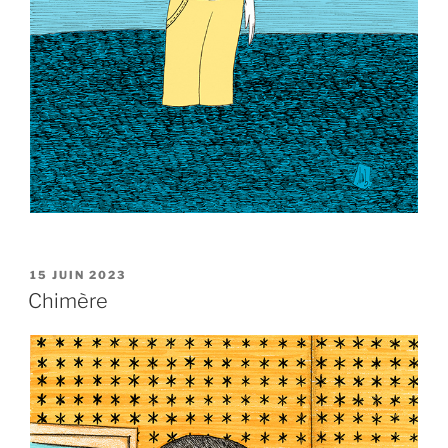
PUBLIÉ
15 JUIN 2023
LE
Chimère