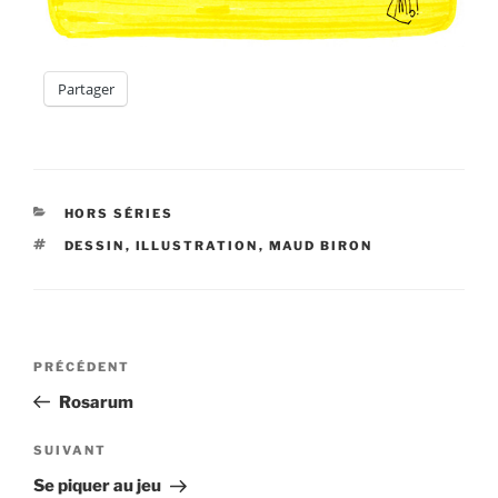
Partager
CATÉGORIES
HORS SÉRIES
ÉTIQUETTES
DESSIN
,
ILLUSTRATION
,
MAUD BIRON
Navigation
Article
PRÉCÉDENT
de
précédent
Rosarum
l’article
Article
SUIVANT
suivant
Se piquer au jeu