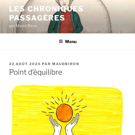
Aller
LES CHRONIQUES
au
PASSAGÈRES
contenu
principal
par Maud Biron
Menu
PUBLIÉ
22 AOÛT 2024
PAR
MAUDBIRON
LE
Point d’équilibre