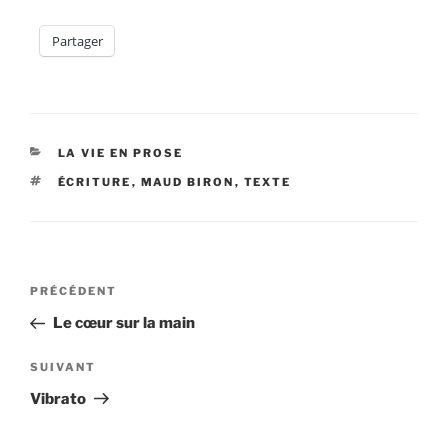
Partager
CATÉGORIES
LA VIE EN PROSE
ÉTIQUETTES
ÉCRITURE
,
MAUD BIRON
,
TEXTE
Navigation
Article
PRÉCÉDENT
de
précédent
Le cœur sur la main
l’article
Article
SUIVANT
suivant
Vibrato