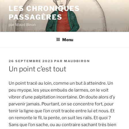
Aller
LES CHRONIQUES
au
PASSAGÈRES
contenu
principal
par Maud Biron
Menu
PUBLIÉ
26 SEPTEMBRE 2023
PAR
MAUDBIRON
LE
Un point c’est tout
Un point tracé au loin, comme un but à atteindre. Un
peu myope, les yeux embués de larmes, on le voit
vibrer d’une palpitation incertaine. On doute alors d’y
parvenir jamais. Pourtant, on se concentre fort, pour
tenir la ligne que l’on croit tracée entre lui et nous. Et
on remonte le fil, la pente, on suit les rails. Et quoi ?
Sans que l’on sache, ou au contraire sachant très bien