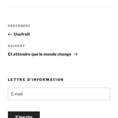
Navigation
Article
PRÉCÉDENT
de
précédent
Usufruit
l’article
Article
SUIVANT
suivant
Et attendre que le monde change
LETTRE D’INFORMATION