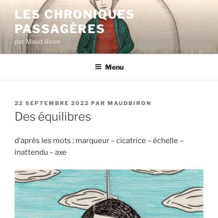
Aller
LES CHRONIQUES
au
PASSAGÈRES
contenu
principal
par Maud Biron
Menu
PUBLIÉ
22 SEPTEMBRE 2022
PAR
MAUDBIRON
LE
Des équilibres
d’après les mots : marqueur – cicatrice – échelle –
inattendu – axe