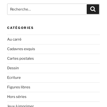
Recherche
Recher
pour
:
CATÉGORIES
Au carré
Cadavres exquis
Cartes postales
Dessin
Ecriture
Figures libres
Hors séries
Jeux à imprimer