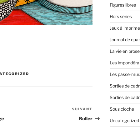
Figures libres
Hors séries
Jeux à imprime
Journal de qua
La vie en prose
Les impondéra
ATEGORIZED
Les passe-mura
Sorties de cad
Sorties de cadr
Sous cloche
SUIVANT
Article
suivant
ge
Buller
Uncategorized