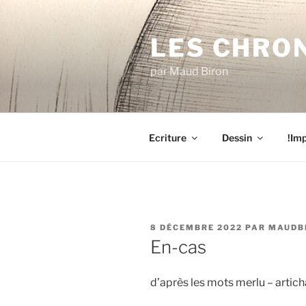
Aller
au
LES CHRO
contenu
principal
par Maud Biron
Ecriture
Dessin
!Imp
PUBLIÉ
8 DÉCEMBRE 2022
PAR
MAUDB
LE
En-cas
d’après les mots merlu – artich