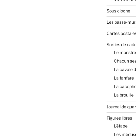
Sous cloche
Les passe-mura
Cartes postale
Sorties de cadr
Le monstre
Chacun ses
La cavale 
La fanfare
La cacopho
La brouille
Journal de qua
Figures libres
L’étape
Les médus