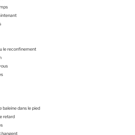
emps
intenant
s
u le reconfinement
n
vous
es
baleine dans le pied
e retard
es
changent