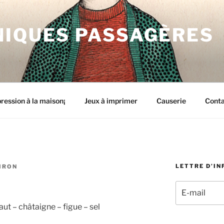
NIQUES PASSAGÈRES
ression à la maison¡
Jeux à imprimer
Causerie
Cont
LETTRE D’I
IRON
aut – châtaigne – figue – sel