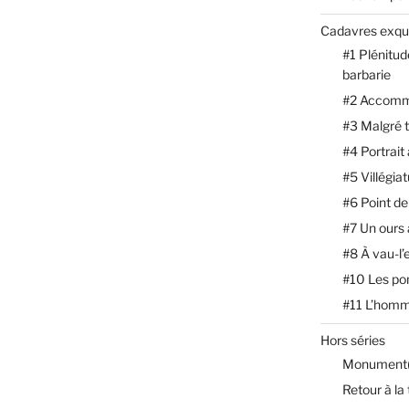
Cadavres exqu
#1 Plénitud
barbarie
#2 Accomm
#3 Malgré 
#4 Portrait
#5 Villégia
#6 Point de
#7 Un ours
#8 À vau-l’
#10 Les p
#11 L’homm
Hors séries
Monument(
Retour à la 