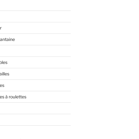
r
rantaine
bles
illes
res
es à roulettes