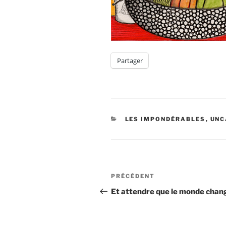
Partager
CATÉGORIES
LES IMPONDÉRABLES
,
UNC
Navigation
Article
PRÉCÉDENT
de
précédent
Et attendre que le monde chan
l’article