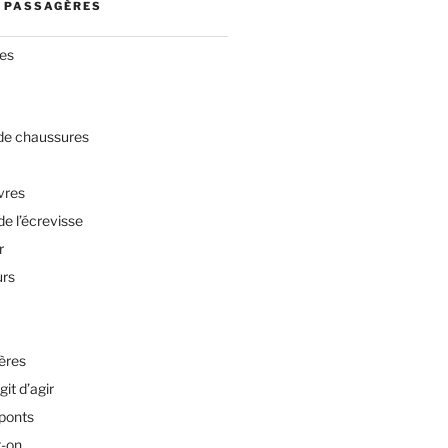
 PASSAGÈRES
res
 de chaussures
vres
de l’écrevisse
r
urs
ères
git d’agir
 ponts
t-on