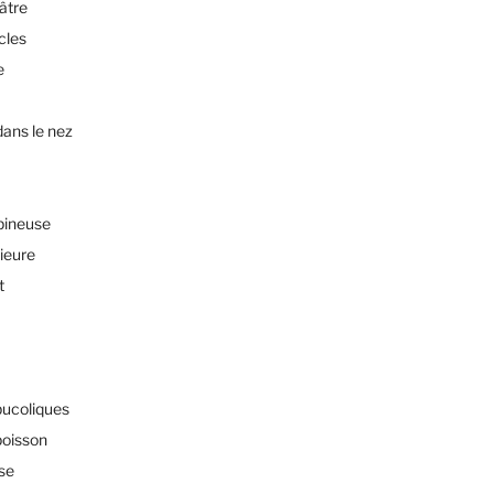
éâtre
cles
e
dans le nez
pineuse
rieure
t
bucoliques
poisson
sse