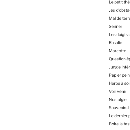
Le petit th
Jeu d’obsta
Mal de terr
Seriner
Les doigts 
Rosalie
Marcotte
Question é
Jungle inté
Papier pein
Herbe à soi
Voir venir
Nostalgie
Souvenirs 
Le dernier 
Boire la ta