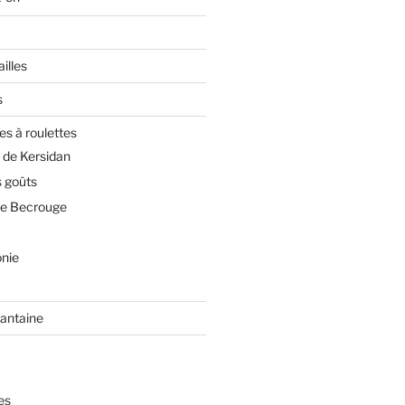
illes
s
es à roulettes
 de Kersidan
 goûts
de Becrouge
nie
rantaine
es