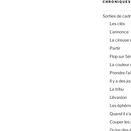
CHRONIQUES
Sorties de cad
Les clés
L’annonce
La cireuse
Partir
Flop sur Sè
La couleur 
Prendre l’ai
Il y a des jo
La tribu
L’évasion
Les éphém
Quand il s’a
Couper les
Qu’en dira-