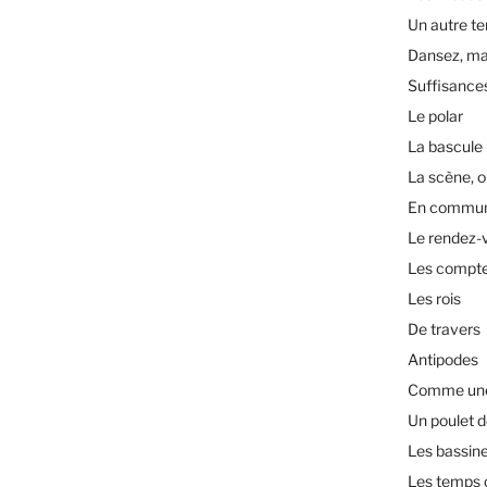
Un autre t
Dansez, ma
Suffisance
Le polar
La bascule
La scène, o
En commu
Le rendez-
Les compt
Les rois
De travers
Antipodes
Comme une 
Un poulet d
Les bassin
Les temps 