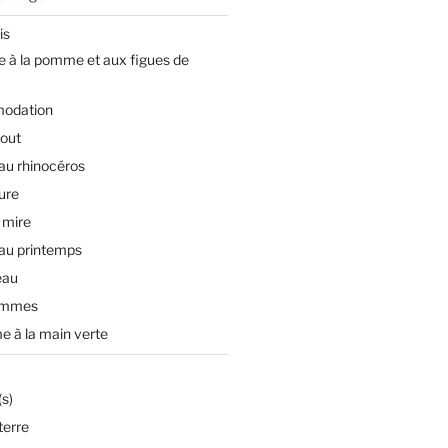
is
e à la pomme et aux figues de
odation
tout
 au rhinocéros
ture
 mire
 au printemps
eau
ommes
e à la main verte
s)
terre