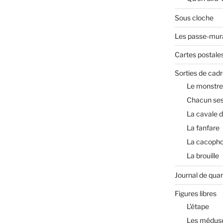
Sous cloche
Les passe-mura
Cartes postale
Sorties de cadr
Le monstre
Chacun ses
La cavale 
La fanfare
La cacopho
La brouille
Journal de qua
Figures libres
L’étape
Les médus