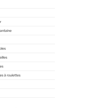
r
rantaine
bles
illes
res
es à roulettes