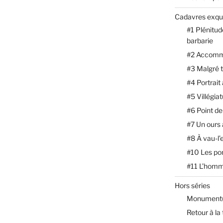
Cadavres exqu
#1 Plénitud
barbarie
#2 Accomm
#3 Malgré 
#4 Portrait
#5 Villégia
#6 Point de
#7 Un ours
#8 À vau-l’
#10 Les p
#11 L’homm
Hors séries
Monument(
Retour à la 