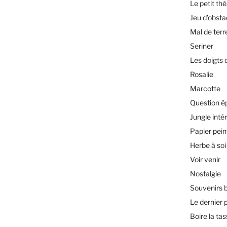
Le petit th
Jeu d’obsta
Mal de terr
Seriner
Les doigts 
Rosalie
Marcotte
Question é
Jungle inté
Papier pein
Herbe à soi
Voir venir
Nostalgie
Souvenirs 
Le dernier 
Boire la ta