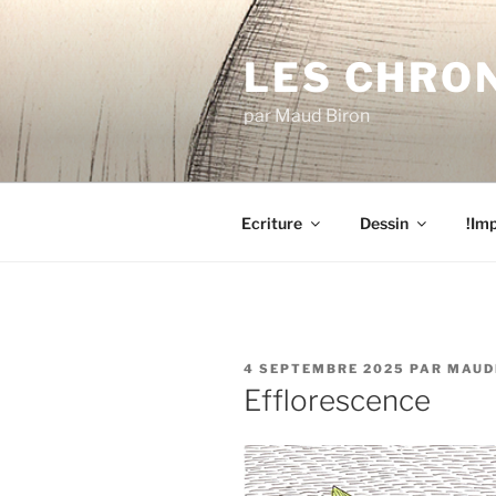
Aller
au
LES CHRO
contenu
principal
par Maud Biron
Ecriture
Dessin
!Imp
PUBLIÉ
4 SEPTEMBRE 2025
PAR
MAUD
LE
Efflorescence