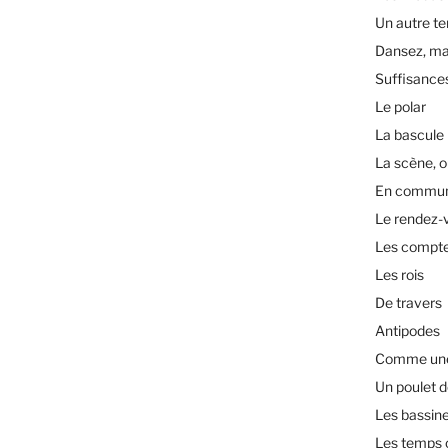
Un autre t
Dansez, ma
Suffisance
Le polar
La bascule
La scène, o
En commu
Le rendez-
Les compt
Les rois
De travers
Antipodes
Comme une 
Un poulet d
Les bassin
Les temps 