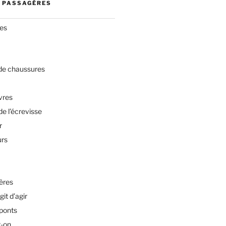
 PASSAGÈRES
res
 de chaussures
vres
de l’écrevisse
r
urs
ères
git d’agir
 ponts
t-on