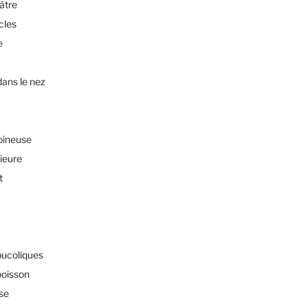
éâtre
cles
e
dans le nez
pineuse
rieure
t
bucoliques
poisson
sse