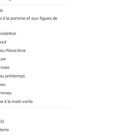
is
e à la pomme et aux figues de
odation
tout
 au rhinocéros
ture
 mire
 au printemps
eau
ommes
e à la main verte
s)
terre