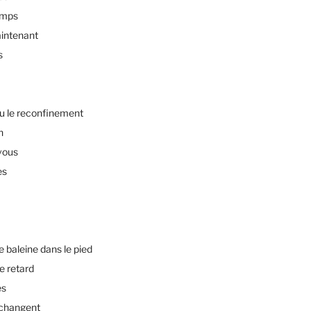
emps
intenant
s
u le reconfinement
n
vous
es
baleine dans le pied
e retard
es
changent