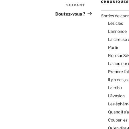
CHRONIQUES
SUIVANT
Article
suivant
Doutez-vous ?
Sorties de cad
Les clés
L’annonce
La cireuse
Partir
Flop sur Sè
La couleur 
Prendre l’ai
Il y a des jo
La tribu
L’évasion
Les éphém
Quand il s’a
Couper les
Qu’en dira-