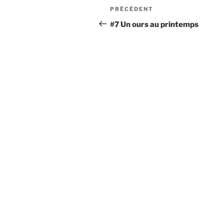
Navigation
Article
PRÉCÉDENT
de
précédent
#7 Un ours au printemps
l’article