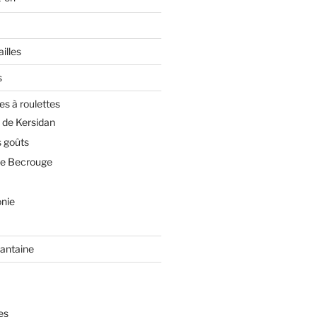
illes
s
es à roulettes
 de Kersidan
 goûts
de Becrouge
nie
rantaine
es