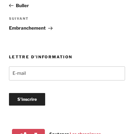
de
précédent
Buller
l’article
Article
SUIVANT
suivant
Embranchement
LETTRE D’INFORMATION