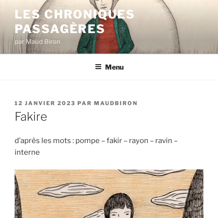
Aller
LES CHRONIQUES
au
PASSAGÈRES
contenu
principal
par Maud Biron
Menu
PUBLIÉ
12 JANVIER 2023
PAR
MAUDBIRON
LE
Fakire
d’après les mots : pompe – fakir – rayon – ravin –
interne