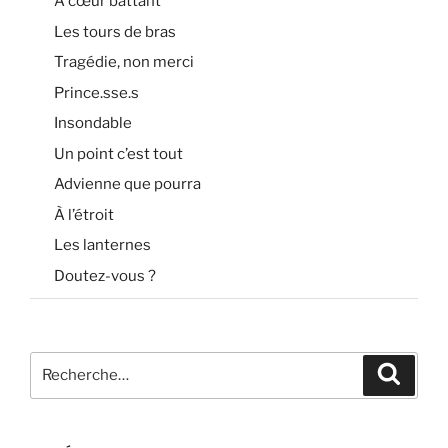
A cœur battant
Les tours de bras
Tragédie, non merci
Prince.sse.s
Insondable
Un point c’est tout
Advienne que pourra
À l’étroit
Les lanternes
Doutez-vous ?
Recherche
Recher
pour
: