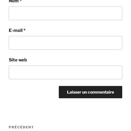
Nom
*
E-mail
*
Site web
Navigation
Article
PRÉCÉDENT