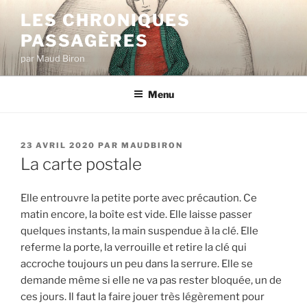
Aller
LES CHRONIQUES
au
PASSAGÈRES
contenu
principal
par Maud Biron
Menu
PUBLIÉ
23 AVRIL 2020
PAR
MAUDBIRON
LE
La carte postale
Elle entrouvre la petite porte avec précaution. Ce
matin encore, la boîte est vide. Elle laisse passer
quelques instants, la main suspendue à la clé. Elle
referme la porte, la verrouille et retire la clé qui
accroche toujours un peu dans la serrure. Elle se
demande même si elle ne va pas rester bloquée, un de
ces jours. Il faut la faire jouer très légèrement pour