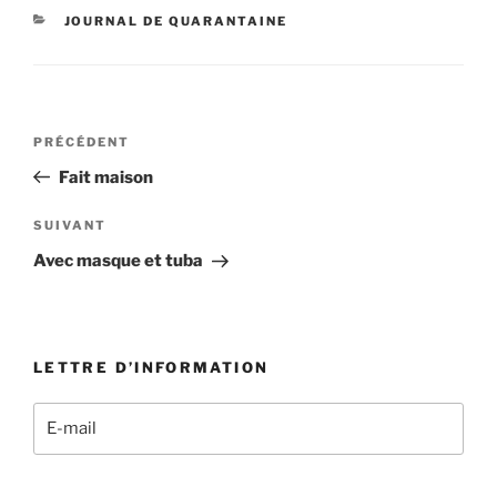
CATÉGORIES
JOURNAL DE QUARANTAINE
Navigation
Article
PRÉCÉDENT
de
précédent
Fait maison
l’article
Article
SUIVANT
suivant
Avec masque et tuba
LETTRE D’INFORMATION