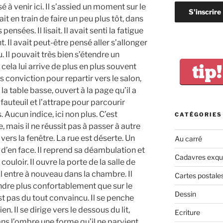
 à venir ici. Il s’assied un moment sur le
était en train de faire un peu plus tôt, dans
 pensées. Il lisait. Il avait senti la fatigue
nt. Il avait peut-être pensé aller s’allonger
. Il pouvait très bien s’étendre un
tip!
la lui arrive de plus en plus souvent
ns conviction pour repartir vers le salon,
la table basse, ouvert à la page qu’il a
fauteuil et l’attrape pour parcourir
 Aucun indice, ici non plus. C’est
CATÉGORIES
mais il ne réussit pas à passer à autre
 vers la fenêtre. La rue est déserte. Un
Au carré
 d’en face. Il reprend sa déambulation et
Cadavres exqu
couloir. Il ouvre la porte de la salle de
Il entre à nouveau dans la chambre. Il
Cartes postale
ndre plus confortablement que sur le
Dessin
st pas du tout convaincu. Il se penche
n. Il se dirige vers le dessous du lit,
Ecriture
dans l’ombre une forme qu’il ne parvient