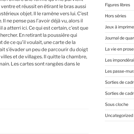
Figures libres
 ventre et réussit en étirant le bras aussi
ystérieux objet. Il le ramène vers lui. C’est
Hors séries
 Il ne pense pas l’avoir déjà vu, alors il
Jeux à imprime
 atterri ici. Ce qui est certain, c’est que
chercher. En retirant la poussière qui
Journal de qua
t de ce qu’il voulait, une carte de la
La vie en prose
ferait s’évader un peu de parcourir du doigt
villes et de villages. Il quitte la chambre,
Les impondéra
 main. Les cartes sont rangées dans le
Les passe-mura
Sorties de cad
Sorties de cadr
Sous cloche
Uncategorized
E