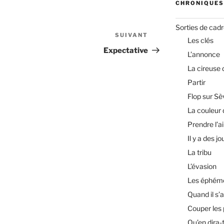
CHRONIQUES
Sorties de cad
SUIVANT
Article
Les clés
suivant
Expectative
L’annonce
La cireuse
Partir
Flop sur Sè
La couleur 
Prendre l’ai
Il y a des jo
La tribu
L’évasion
Les éphém
Quand il s’a
Couper les
Qu’en dira-