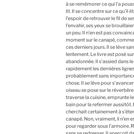
à se remémorer ce qui l’a poussé
lit. Il se concentre sur ce qu’il 
l’espoir de retrouver le fil de ses
l’envahir, ses yeux se brouillaie
un peu. Il n’en est pas convaincu
moment sur le canapé, comme ce
ces derniers jours. Il se lève sa
lentement. Le livre est posé sur 
abandonnée. Il s’assied dans le 
rapidement les dernières lignes.
probablement sans importance, 
chose. Il se lève pour s’avancer
oiseau se pose sur le réverbère
traverse la cuisine, emprunte le 
bain pour la refermer aussitôt. 
cherchait certainement à s’éte
canapé. Non, vraiment, il n’en e
pour regarder sous l’armoire. Rie
sans se redresser. Il aperçoit 