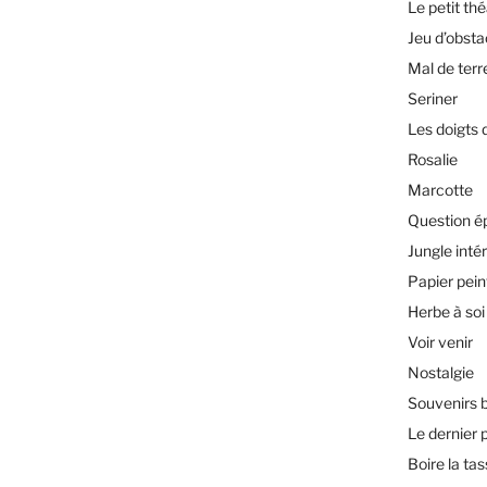
Le petit th
Jeu d’obsta
Mal de terr
Seriner
Les doigts 
Rosalie
Marcotte
Question é
Jungle inté
Papier pein
Herbe à soi
Voir venir
Nostalgie
Souvenirs 
Le dernier 
Boire la ta