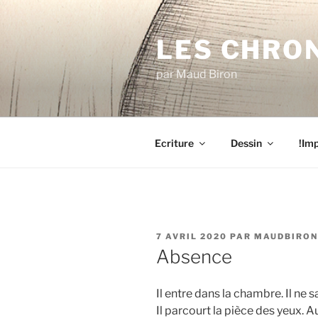
Aller
au
LES CHRO
contenu
principal
par Maud Biron
Ecriture
Dessin
!Imp
PUBLIÉ
7 AVRIL 2020
PAR
MAUDBIRON
LE
Absence
Il entre dans la chambre. Il ne sa
Il parcourt la pièce des yeux. A