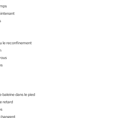
emps
intenant
s
u le reconfinement
n
vous
es
baleine dans le pied
e retard
es
changent