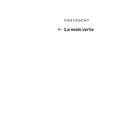
Navigation
Article
PRÉCÉDENT
de
précédent
La main verte
l’article