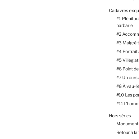
Cadavres exqu
#1 Plénitud
barbarie
#2 Accomm
#3 Malgré 
#4 Portrait
#5 Villégia
#6 Point de
#7 Un ours
#8 À vau-l’
#10 Les p
#11 L’homm
Hors séries
Monument(
Retour à la 