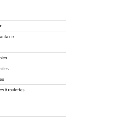
r
rantaine
bles
illes
res
es à roulettes