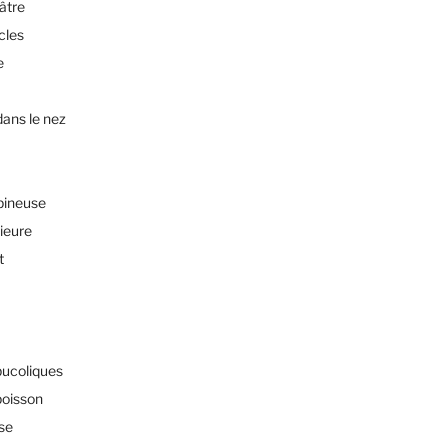
éâtre
cles
e
dans le nez
pineuse
rieure
t
bucoliques
poisson
sse