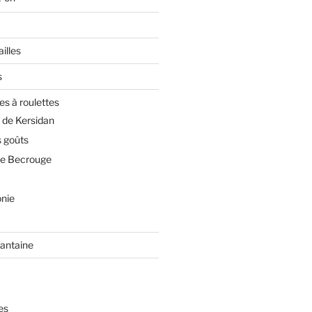
illes
s
es à roulettes
 de Kersidan
 goûts
de Becrouge
nie
rantaine
es