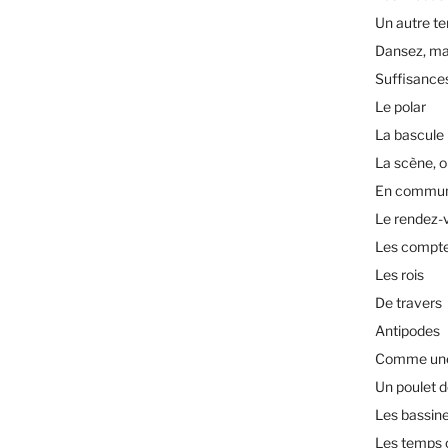
Un autre t
Dansez, ma
Suffisance
Le polar
La bascule
La scène, o
En commu
Le rendez-
Les compt
Les rois
De travers
Antipodes
Comme une 
Un poulet d
Les bassin
Les temps 