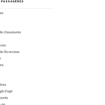
 PASSAGÈRES
res
 de chaussures
vres
de l’écrevisse
r
urs
ères
git d’agir
 ponts
t-on