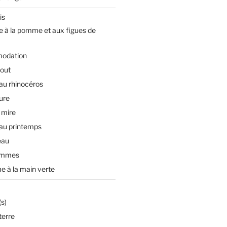
is
e à la pomme et aux figues de
odation
tout
 au rhinocéros
ture
 mire
 au printemps
eau
ommes
e à la main verte
s)
terre