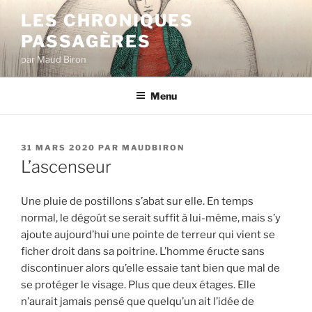
Aller
LES CHRONIQUES
au
PASSAGÈRES
contenu
principal
par Maud Biron
Menu
PUBLIÉ
31 MARS 2020
PAR
MAUDBIRON
LE
L’ascenseur
Une pluie de postillons s’abat sur elle. En temps
normal, le dégoût se serait suffit à lui-même, mais s’y
ajoute aujourd’hui une pointe de terreur qui vient se
ficher droit dans sa poitrine. L’homme éructe sans
discontinuer alors qu’elle essaie tant bien que mal de
se protéger le visage. Plus que deux étages. Elle
n’aurait jamais pensé que quelqu’un ait l’idée de