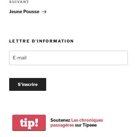
de
Article
SUIVANT
l’article
suivant
Jeune Pousse
LETTRE D’INFORMATION
tip!
Soutenez
Les chroniques
passagères
sur Tipeee