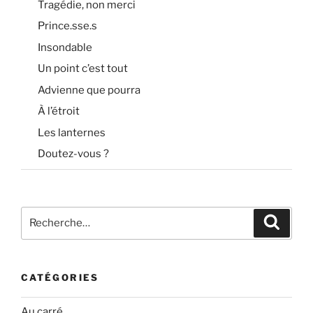
Tragédie, non merci
Prince.sse.s
Insondable
Un point c’est tout
Advienne que pourra
À l’étroit
Les lanternes
Doutez-vous ?
Recherche
Recher
pour
:
CATÉGORIES
Au carré