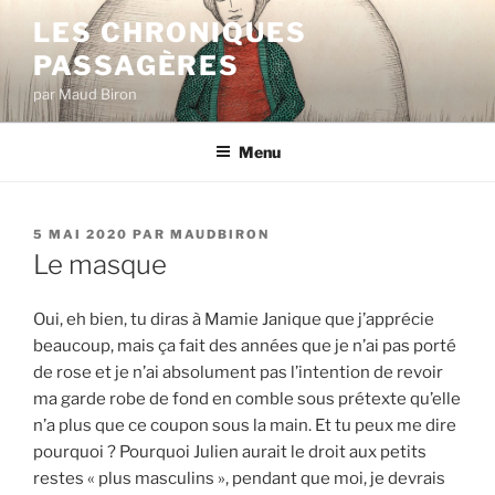
Aller
LES CHRONIQUES
au
PASSAGÈRES
contenu
principal
par Maud Biron
Menu
PUBLIÉ
5 MAI 2020
PAR
MAUDBIRON
LE
Le masque
Oui, eh bien, tu diras à Mamie Janique que j’apprécie
beaucoup, mais ça fait des années que je n’ai pas porté
de rose et je n’ai absolument pas l’intention de revoir
ma garde robe de fond en comble sous prétexte qu’elle
n’a plus que ce coupon sous la main. Et tu peux me dire
pourquoi ? Pourquoi Julien aurait le droit aux petits
restes « plus masculins », pendant que moi, je devrais