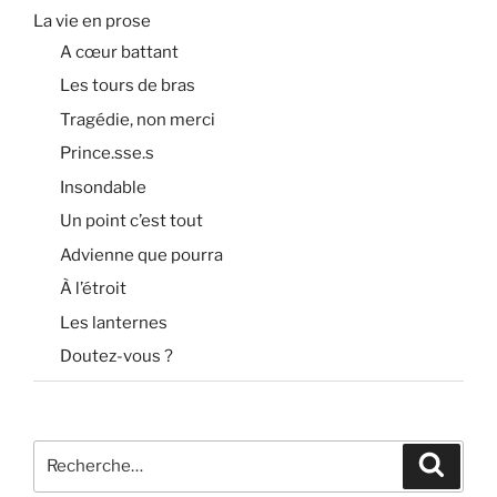
La vie en prose
A cœur battant
Les tours de bras
Tragédie, non merci
Prince.sse.s
Insondable
Un point c’est tout
Advienne que pourra
À l’étroit
Les lanternes
Doutez-vous ?
Recherche
Recher
pour