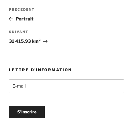
Navigation
Article
PRÉCÉDENT
de
précédent
Portrait
l’article
Article
SUIVANT
suivant
31 415,93 km²
LETTRE D’INFORMATION