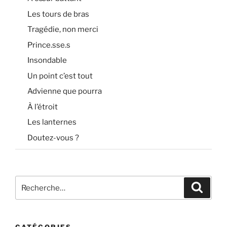
Les tours de bras
Tragédie, non merci
Prince.sse.s
Insondable
Un point c’est tout
Advienne que pourra
À l’étroit
Les lanternes
Doutez-vous ?
Recherche
Recher
pour
: