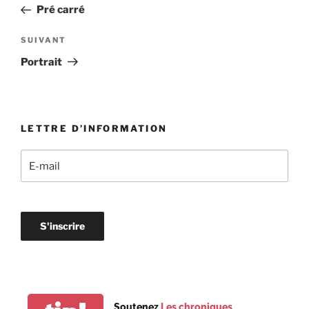
précédent
Pré carré
l’article
Article
SUIVANT
suivant
Portrait
LETTRE D’INFORMATION
Soutenez
Les chroniques