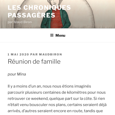
Aller
LES CHRONIQUES
au
PASSAGÈRES
contenu
principal
par Maud Biron
Menu
PUBLIÉ
1 MAI 2020
PAR
MAUDBIRON
LE
Réunion de famille
pour Mina
Il y a moins d’un an, nous nous étions imaginés
parcourir plusieurs centaines de kilomètres pour nous
retrouver ce weekend, quelque part sur la côte. Si rien
n’était venu bousculer nos plans, certains seraient déjà
arrivés, d’autres seraient encore en route, tandis que