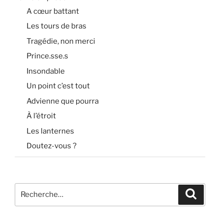
A cœur battant
Les tours de bras
Tragédie, non merci
Prince.sse.s
Insondable
Un point c’est tout
Advienne que pourra
À l’étroit
Les lanternes
Doutez-vous ?
Recherche
Recher
pour
: