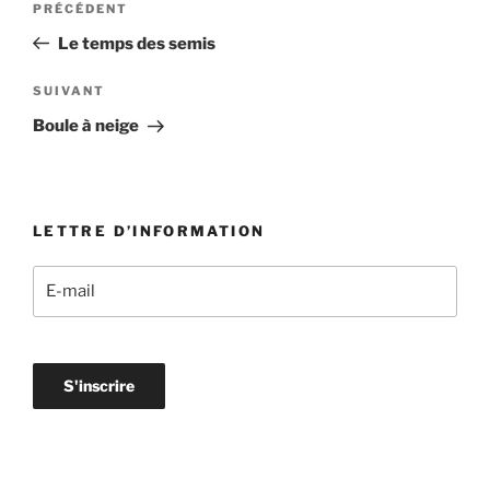
Article
PRÉCÉDENT
de
précédent
Le temps des semis
l’article
Article
SUIVANT
suivant
Boule à neige
LETTRE D’INFORMATION