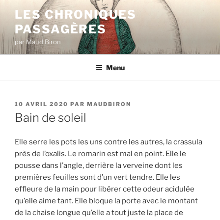
Aller
LES CHRONIQUES
au
PASSAGÈRES
contenu
principal
par Maud Biron
Menu
PUBLIÉ
10 AVRIL 2020
PAR
MAUDBIRON
LE
Bain de soleil
Elle serre les pots les uns contre les autres, la crassula
près de l’oxalis. Le romarin est mal en point. Elle le
pousse dans l’angle, derrière la verveine dont les
premières feuilles sont d’un vert tendre. Elle les
effleure de la main pour libérer cette odeur acidulée
qu’elle aime tant. Elle bloque la porte avec le montant
de la chaise longue qu’elle a tout juste la place de