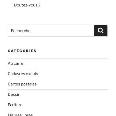
Doutez-vous ?
Recherche
Recher
pour
:
CATÉGORIES
Au carré
Cadavres exquis
Cartes postales
Dessin
Ecriture
Figures libres