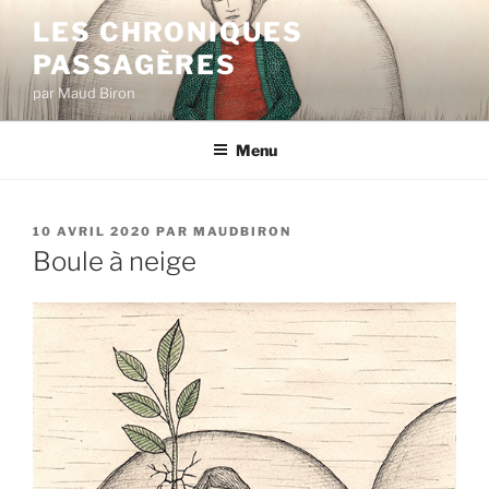
Aller
LES CHRONIQUES
au
PASSAGÈRES
contenu
principal
par Maud Biron
Menu
PUBLIÉ
10 AVRIL 2020
PAR
MAUDBIRON
LE
Boule à neige