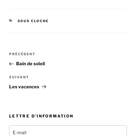
CATÉGORIES
SOUS CLOCHE
Navigation
Article
PRÉCÉDENT
de
précédent
Bain de soleil
l’article
Article
SUIVANT
suivant
Les vacances
LETTRE D’INFORMATION