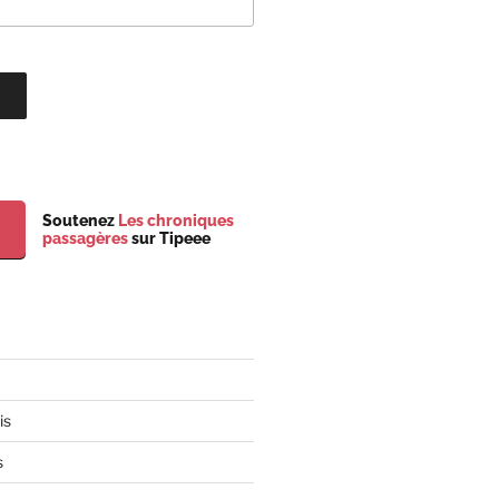
Soutenez
Les chroniques
passagères
sur Tipeee
is
s