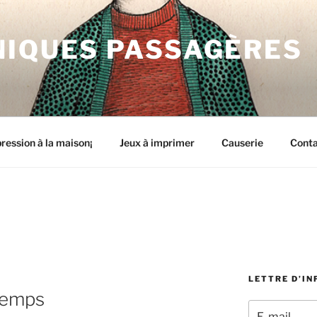
NIQUES PASSAGÈRES
ression à la maison¡
Jeux à imprimer
Causerie
Cont
LETTRE D’I
temps