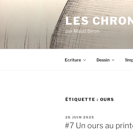
Aller
au
LES CHRO
contenu
principal
par Maud Biron
Ecriture
Dessin
!Imp
ÉTIQUETTE :
OURS
PUBLIÉ
26 JUIN 2025
LE
#7 Un ours au prin