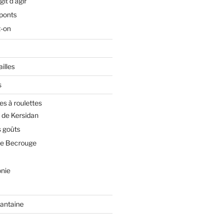
git d’agir
 ponts
t-on
illes
s
es à roulettes
 de Kersidan
 goûts
de Becrouge
nie
rantaine