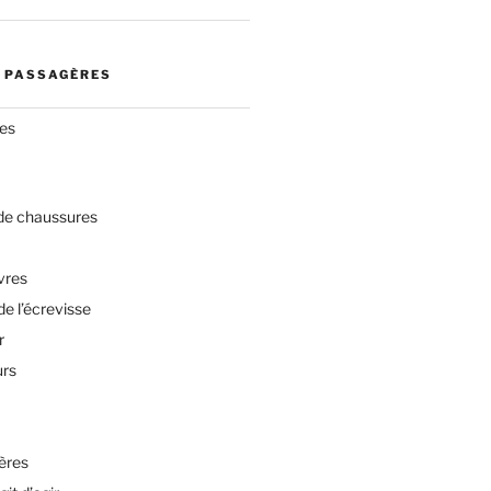
 PASSAGÈRES
res
 de chaussures
vres
de l’écrevisse
r
urs
ères