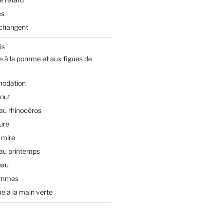
es
changent
is
e à la pomme et aux figues de
odation
tout
 au rhinocéros
ture
 mire
 au printemps
eau
ommes
e à la main verte