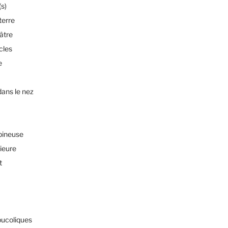
s)
terre
éâtre
cles
e
dans le nez
pineuse
rieure
t
bucoliques