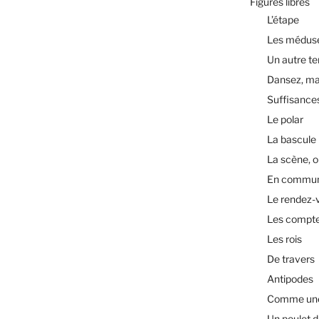
Figures libres
L’étape
Les médus
Un autre t
Dansez, ma
Suffisance
Le polar
La bascule
La scène, o
En commu
Le rendez-
Les compt
Les rois
De travers
Antipodes
Comme une 
Un poulet d