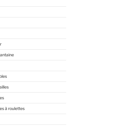
r
rantaine
bles
illes
res
es à roulettes