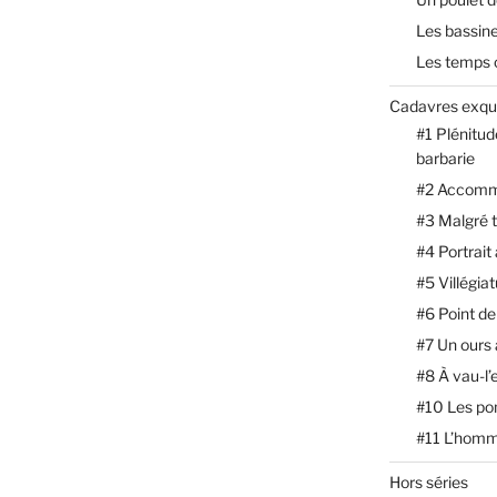
Les bassin
Les temps 
Cadavres exqu
#1 Plénitud
barbarie
#2 Accomm
#3 Malgré 
#4 Portrait
#5 Villégia
#6 Point de
#7 Un ours
#8 À vau-l’
#10 Les p
#11 L’homm
Hors séries