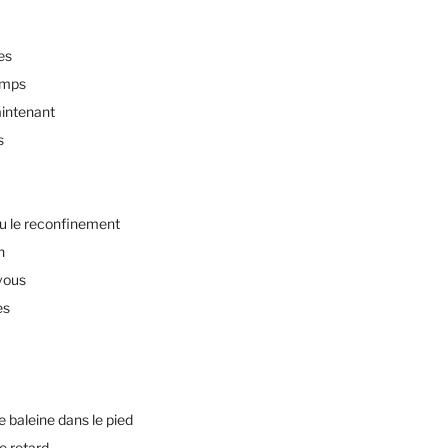
es
emps
intenant
s
u le reconfinement
n
vous
es
baleine dans le pied
e retard