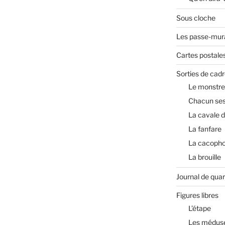
Sous cloche
Les passe-mura
Cartes postale
Sorties de cadr
Le monstre
Chacun ses
La cavale 
La fanfare
La cacopho
La brouille
Journal de qua
Figures libres
L’étape
Les médus