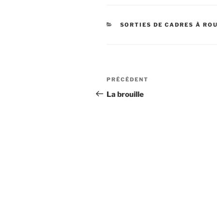
CATÉGORIES
SORTIES DE CADRES À RO
Navigation
Article
PRÉCÉDENT
de
précédent
La brouille
l’article