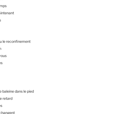
emps
intenant
s
u le reconfinement
n
vous
es
baleine dans le pied
e retard
es
changent