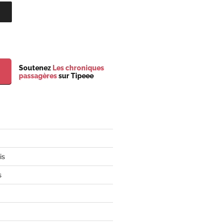
Soutenez
Les chroniques
passagères
sur Tipeee
is
s