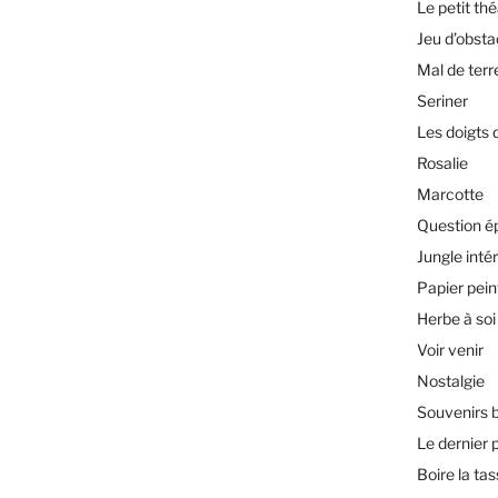
Le petit th
Jeu d’obsta
Mal de terr
Seriner
Les doigts 
Rosalie
Marcotte
Question é
Jungle inté
Papier pein
Herbe à soi
Voir venir
Nostalgie
Souvenirs 
Le dernier 
Boire la ta