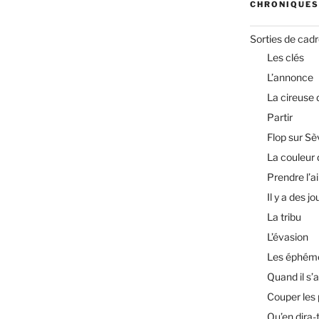
CHRONIQUES
Sorties de cad
Les clés
L’annonce
La cireuse
Partir
Flop sur Sè
La couleur 
Prendre l’ai
Il y a des jo
La tribu
L’évasion
Les éphém
Quand il s’a
Couper les
Qu’en dira-