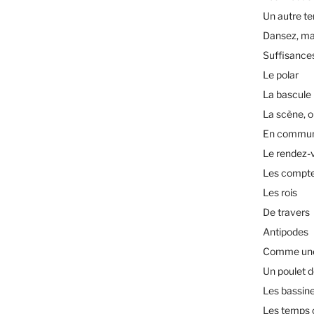
Un autre t
Dansez, ma
Suffisance
Le polar
La bascule
La scène, o
En commu
Le rendez-
Les compt
Les rois
De travers
Antipodes
Comme une 
Un poulet d
Les bassin
Les temps 