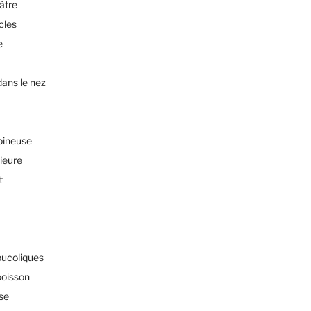
éâtre
cles
e
dans le nez
pineuse
rieure
t
bucoliques
poisson
sse