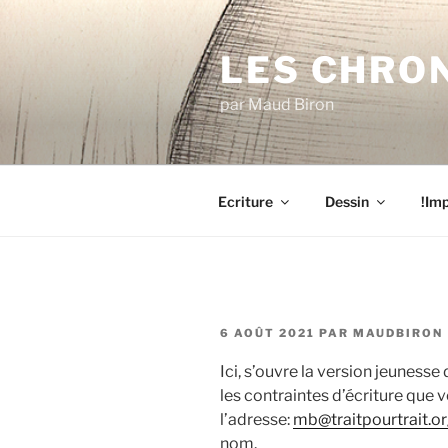
Aller
au
LES CHRO
contenu
principal
par Maud Biron
Ecriture
Dessin
!Imp
PUBLIÉ
6 AOÛT 2021
PAR
MAUDBIRON
LE
Ici, s’ouvre la version jeunesse
les contraintes d’écriture que 
l’adresse:
mb@traitpourtrait.o
nom.