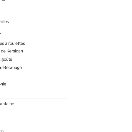
illes
s
es à roulettes
 de Kersidan
 goûts
de Becrouge
nie
rantaine
es