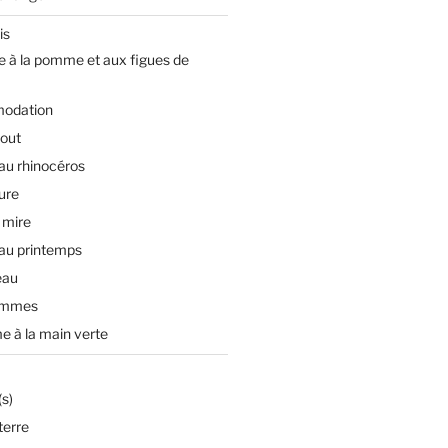
is
e à la pomme et aux figues de
odation
tout
 au rhinocéros
ture
 mire
 au printemps
eau
ommes
e à la main verte
s)
terre