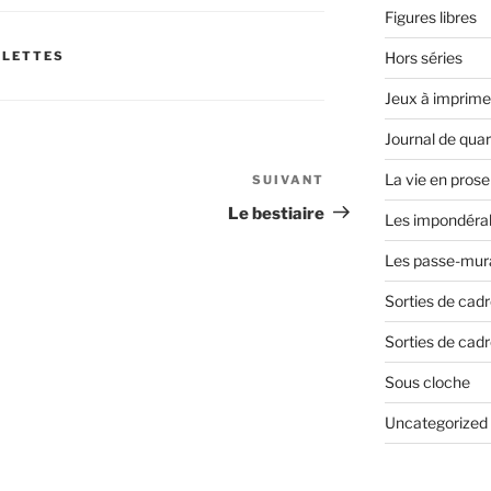
Figures libres
ULETTES
Hors séries
Jeux à imprime
Journal de qua
La vie en prose
SUIVANT
Article
suivant
Le bestiaire
Les impondéra
Les passe-mura
Sorties de cad
Sorties de cadr
Sous cloche
Uncategorized