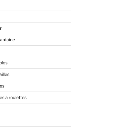
r
rantaine
bles
illes
res
es à roulettes