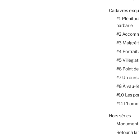
Cadavres exqu
#1 Plénitud
barbarie
#2 Accomm
#3 Malgré 
#4 Portrait
#5 Villégia
#6 Point de
#7 Un ours
#8 À vau-l’
#10 Les p
#11 L’homm
Hors séries
Monument(
Retour à la 