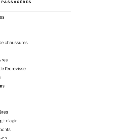
 PASSAGÈRES
res
 de chaussures
vres
de l’écrevisse
r
urs
ères
git d’agir
 ponts
t-on