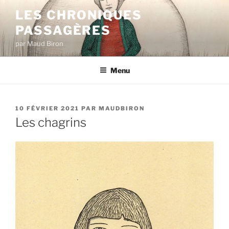
Aller
LES CHRONIQUES
au
PASSAGÈRES
contenu
principal
par Maud Biron
Menu
PUBLIÉ
10 FÉVRIER 2021
PAR
MAUDBIRON
LE
Les chagrins