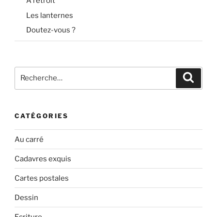
À l’étroit
Les lanternes
Doutez-vous ?
Recherche
Recher
pour
:
CATÉGORIES
Au carré
Cadavres exquis
Cartes postales
Dessin
Ecriture