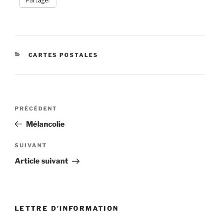
CATÉGORIES
CARTES POSTALES
Navigation
Article
PRÉCÉDENT
de
précédent
Mélancolie
l’article
Article
SUIVANT
suivant
Article suivant
LETTRE D’INFORMATION