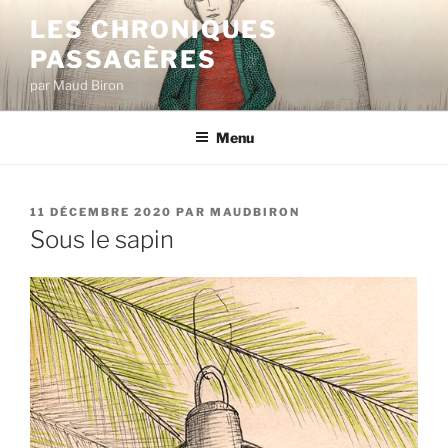
Aller
LES CHRONIQUES
au
PASSAGÈRES
contenu
principal
par Maud Biron
Menu
PUBLIÉ
11 DÉCEMBRE 2020
PAR
MAUDBIRON
LE
Sous le sapin