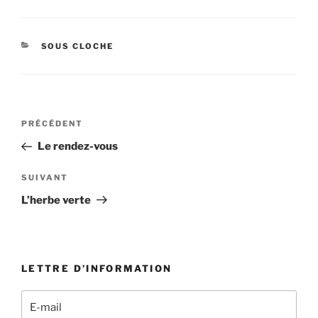
CATÉGORIES
SOUS CLOCHE
Navigation
Article
PRÉCÉDENT
de
précédent
Le rendez-vous
l’article
Article
SUIVANT
suivant
L’herbe verte
LETTRE D’INFORMATION