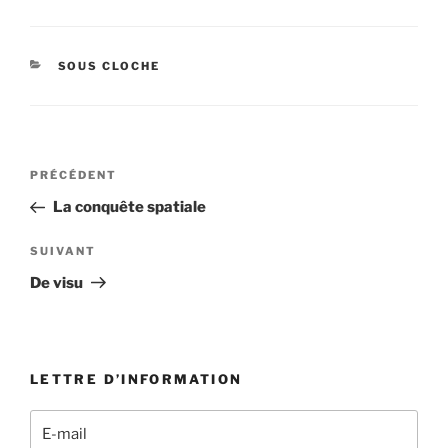
CATÉGORIES
SOUS CLOCHE
Navigation
Article
PRÉCÉDENT
de
précédent
La conquête spatiale
l’article
Article
SUIVANT
suivant
De visu
LETTRE D’INFORMATION