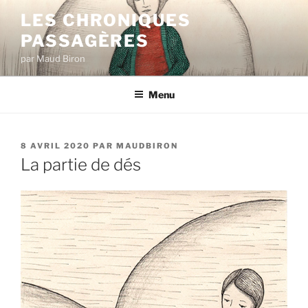
Aller
LES CHRONIQUES
au
PASSAGÈRES
contenu
principal
par Maud Biron
Menu
PUBLIÉ
8 AVRIL 2020
PAR
MAUDBIRON
LE
La partie de dés